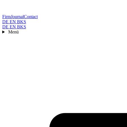
Firm
Journal
Contact
DE
EN
BKS
DE
EN
BKS
Menü