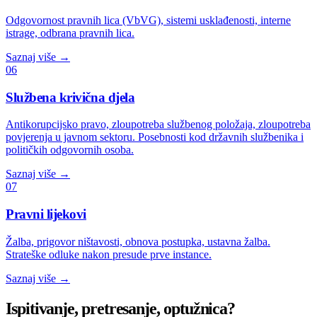
Odgovornost pravnih lica (VbVG), sistemi usklađenosti, interne
istrage, odbrana pravnih lica.
Saznaj više
→
06
Službena krivična djela
Antikorupcijsko pravo, zloupotreba službenog položaja, zloupotreba
povjerenja u javnom sektoru. Posebnosti kod državnih službenika i
političkih odgovornih osoba.
Saznaj više
→
07
Pravni lijekovi
Žalba, prigovor ništavosti, obnova postupka, ustavna žalba.
Strateške odluke nakon presude prve instance.
Saznaj više
→
Ispitivanje, pretresanje, optužnica?