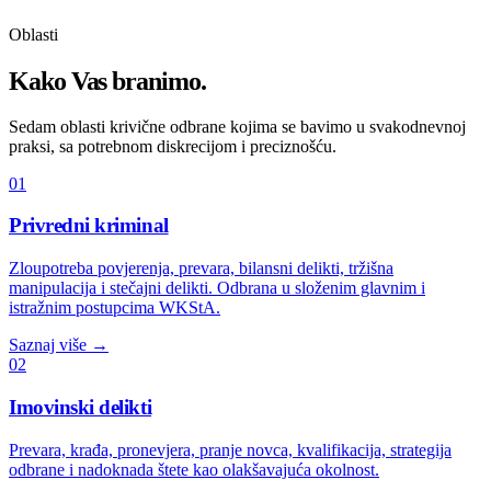
Oblasti
Kako Vas branimo.
Sedam oblasti krivične odbrane kojima se bavimo u svakodnevnoj
praksi, sa potrebnom diskrecijom i preciznošću.
01
Privredni kriminal
Zloupotreba povjerenja, prevara, bilansni delikti, tržišna
manipulacija i stečajni delikti. Odbrana u složenim glavnim i
istražnim postupcima WKStA.
Saznaj više
→
02
Imovinski delikti
Prevara, krađa, pronevjera, pranje novca, kvalifikacija, strategija
odbrane i nadoknada štete kao olakšavajuća okolnost.