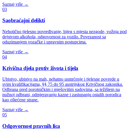
Saznaj više
→
03
Saobraćajni delikti
Nehotično tjelesno povređivanje, bijeg s mjesta nezgode, vožnja pod
dejstvom alkohola, odgovornost za vozilo. Povezanost sa
oduzimanjem vozačke i upravnim postupcima.
Saznaj više
→
04
Krivična djela protiv života i tijela
Ubistvo, ubistvo na mah, nehatno usmrćenje i tjelesne povrede u
svim kvalifikacijama, §§ 75 do 95 austrijskog Krivičnog zakonika.
Odbrana pred porotničkim i mješovitim sudovima, sa težištem na
nužnoj odbrani, odmjeravanju kazne i zastupanju ostalih porodica
kao oštećene strane.
Saznaj više
→
05
Odgovornost pravnih lica