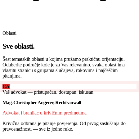
Oblasti
Sve oblasti.
Šest tematskih oblasti u kojima pružamo praktičnu orijentaciju.
Odaberite područje koje je za Vas relevantno, svaka oblast ima
vlastitu stranicu s grupama slučajeva, rokovima i najčešćim
pitanjima.
CA
Vaš advokat — pristupačan, dostupan, iskusan
Mag. Christopher Angerer, Rechtsanwalt
Advokat i branilac u krivičnim predmetima
Krivična odbrana je pitanje povjerenja. Od prvog saslušanja do
pravosnažnosti — sve iz jedne ruke.