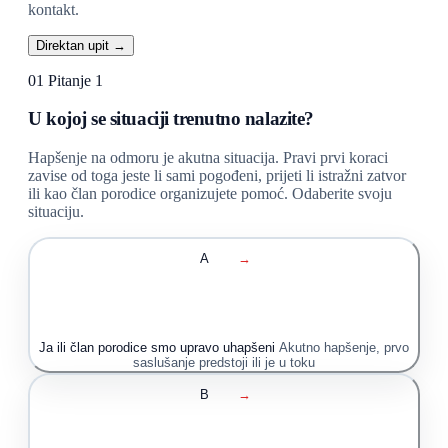
kontakt.
Direktan upit →
01
Pitanje 1
U kojoj se situaciji trenutno nalazite?
Hapšenje na odmoru je akutna situacija. Pravi prvi koraci
zavise od toga jeste li sami pogođeni, prijeti li istražni zatvor
ili kao član porodice organizujete pomoć. Odaberite svoju
situaciju.
A
→
Ja ili član porodice smo upravo uhapšeni
Akutno hapšenje, prvo
saslušanje predstoji ili je u toku
B
→