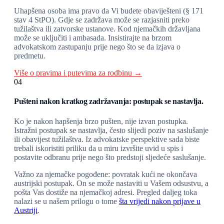
Uhapšena osoba ima pravo da Vi budete obaviješteni (§ 171
stav 4 StPO). Gdje se zadržava može se razjasniti preko
tužilaštva ili zatvorske ustanove. Kod njemačkih državljana
može se uključiti i ambasada. Insistirajte na brzom
advokatskom zastupanju prije nego što se da izjava o
predmetu.
Više o pravima i putevima za rodbinu →
04
Pušteni nakon kratkog zadržavanja: postupak se nastavlja.
Ko je nakon hapšenja brzo pušten, nije izvan postupka.
Istražni postupak se nastavlja, često slijedi poziv na saslušanje
ili obavijest tužilaštva. Iz advokatske perspektive sada biste
trebali iskoristiti priliku da u miru izvršite uvid u spis i
postavite odbranu prije nego što predstoji sljedeće saslušanje.
Važno za njemačke pogođene: povratak kući ne okončava
austrijski postupak. On se može nastaviti u Vašem odsustvu, a
pošta Vas dostiže na njemačkoj adresi. Pregled daljeg toka
nalazi se u našem prilogu o tome
šta vrijedi nakon prijave u
Austriji
.