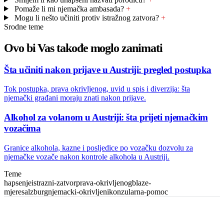
Pomaže li mi njemačka ambasada?
+
Mogu li nešto učiniti protiv istražnog zatvora?
+
Srodne teme
Ovo bi Vas takođe moglo zanimati
Šta učiniti nakon prijave u Austriji: pregled postupka
Tok postupka, prava okrivljenog, uvid u spis i diverzija: šta
njemački građani moraju znati nakon prijave.
Alkohol za volanom u Austriji: šta prijeti njemačkim
vozačima
Granice alkohola, kazne i posljedice po vozačku dozvolu za
njemačke vozače nakon kontrole alkohola u Austriji.
Teme
hapsenje
istrazni-zatvor
prava-okrivljenog
blaze-
mjere
salzburg
njemacki-okrivljeni
konzularna-pomoc