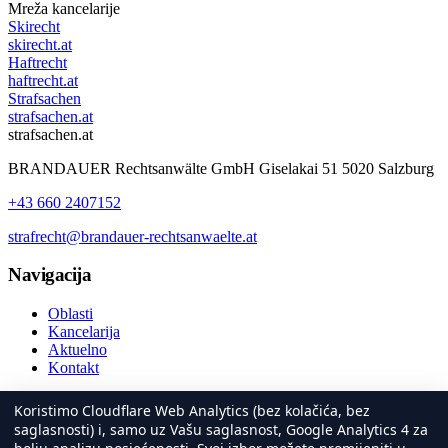
Mreža kancelarije
Skirecht
skirecht.at
Haftrecht
haftrecht.at
Strafsachen
strafsachen.at
strafsachen.at
BRANDAUER Rechtsanwälte GmbH Giselakai 51 5020 Salzburg
+43 660 2407152
strafrecht@brandauer-rechtsanwaelte.at
Navigacija
Oblasti
Kancelarija
Aktuelno
Kontakt
Pravne informacije
Koristimo Cloudflare Web Analytics (bez kolačića, bez
saglasnosti) i, samo uz Vašu saglasnost, Google Analytics 4 za
Impresum