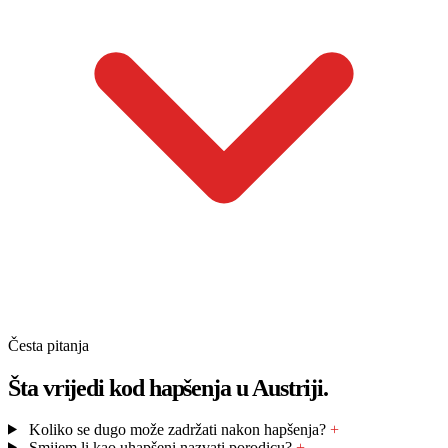
Česta pitanja
Šta vrijedi kod hapšenja u Austriji.
Koliko se dugo može zadržati nakon hapšenja?
+
Smijem li kao uhapšeni nazvati porodicu?
+