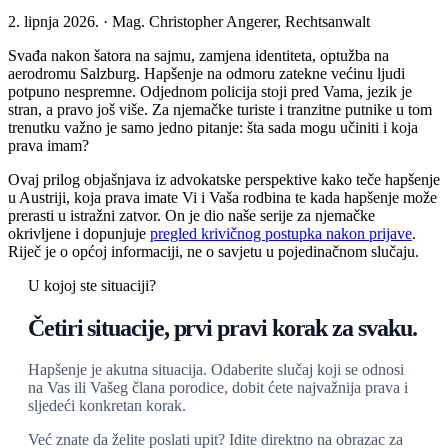
2. lipnja 2026. · Mag. Christopher Angerer, Rechtsanwalt
Svađa nakon šatora na sajmu, zamjena identiteta, optužba na
aerodromu Salzburg. Hapšenje na odmoru zatekne većinu ljudi
potpuno nespremne. Odjednom policija stoji pred Vama, jezik je
stran, a pravo još više. Za njemačke turiste i tranzitne putnike u tom
trenutku važno je samo jedno pitanje: šta sada mogu učiniti i koja
prava imam?
Ovaj prilog objašnjava iz advokatske perspektive kako teče hapšenje
u Austriji, koja prava imate Vi i Vaša rodbina te kada hapšenje može
prerasti u istražni zatvor. On je dio naše serije za njemačke
okrivljene i dopunjuje
pregled krivičnog postupka nakon prijave
.
Riječ je o općoj informaciji, ne o savjetu u pojedinačnom slučaju.
U kojoj ste situaciji?
Četiri situacije, prvi pravi korak za svaku.
Hapšenje je akutna situacija. Odaberite slučaj koji se odnosi
na Vas ili Vašeg člana porodice, dobit ćete najvažnija prava i
sljedeći konkretan korak.
Već znate da želite poslati upit? Idite direktno na obrazac za