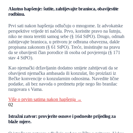
Akutno hapšenje: šutite, zahtijevajte branioca, obavijestite
rodbinu.
Prvi sati nakon hapšenja odlučuju o mnogome. Iz advokatske
perspektive vrijede tri načela. Prvo, koristite pravo na šutnju,
niko ne mora teretiti samog sebe (§ 164 StPO). Drugo, odmah
zahtijevajte branioca, u pritvoru je odbrana obavezna, dakle
propisana zakonom (§ 61 StPO). Treće, insistirajte na pravu
da se obavijesti član porodice ili osoba od povjerenja (§ 171
stav 4 StPO).
Kao njemački državljanin dodatno smijete zahtijevati da se
obavijesti njemačka ambasada ili konzulat, što proizlazi iz
Bečke konvencije o konzularnim odnosima. Navedite lične
podatke, ali bez navoda o predmetu prije nego što branilac
razgovara s Vama.
Više o prvim satima nakon hapšenja →
02
Istražni zatvor: provjerite osnove i podnesite prijedlog za
blaže mjere.