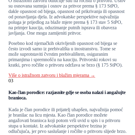
O istražnom zatvoru odlučuje sud na ročištu o pritvoru. Uslov
su osnovana sumnja i osnov za pritvor prema § 173 StPO,
dakle opasnost od bijega, opasnost od prikrivanja ili opasnost
od ponavljanja djela. Iz advokatske perspektive najvažnija
poluga je prijedlog za blaže mjere prema § 173 stav 5 StPO,
na primjer kaucija, oduzimanje putnih isprava ili obaveza
javljanja. One mogu zamijeniti pritvor.
Posebno kod njemačkih okrivljenih opasnost od bijega se
često izvodi samo iz prebivališta u inostranstvu. Tome se
može suprotstaviti čvrstim prebivalištem, osiguranim
primanjima i spremnošću na kauciju. Pritvorski rokovi su
kratki, prvo ročište o pritvoru održava se brzo (§ 175 StPO).
Više o istražnom zatvoru i blažim mjerama →
03
Kao član porodice: razjasnite gdje se osoba nalazi i angažujte
branioca.
Kada je član porodice ili prijatelj uhapšen, najvažnija pomoć
je branilac na licu mjesta. Kao član porodice možete
angažovati branioca koji potom vrši uvid u spis i u pritvoru
stupa u kontakt. Iz advokatske perspektive brzina je
odlučujuća, jer prvo saslušanje i ročište o pritvoru slijede brzo.