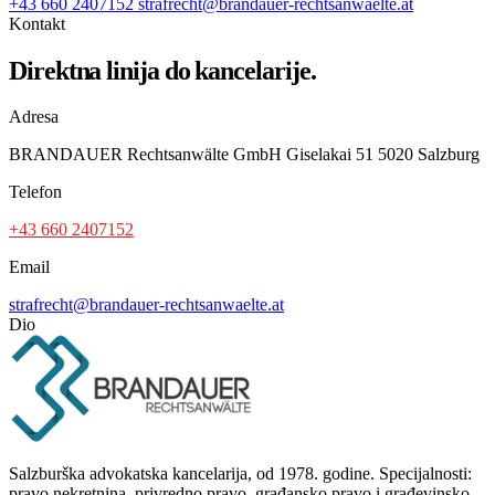
+43 660 2407152
strafrecht@brandauer-rechtsanwaelte.at
Kontakt
Direktna linija do kancelarije.
Adresa
BRANDAUER Rechtsanwälte GmbH Giselakai 51 5020 Salzburg
Telefon
+43 660 2407152
Email
strafrecht@brandauer-rechtsanwaelte.at
Dio
Salzburška advokatska kancelarija, od 1978. godine. Specijalnosti:
pravo nekretnina, privredno pravo, građansko pravo i građevinsko