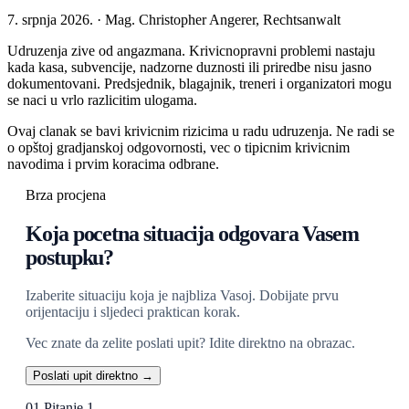
7. srpnja 2026. · Mag. Christopher Angerer, Rechtsanwalt
Udruzenja zive od angazmana. Krivicnopravni problemi nastaju
kada kasa, subvencije, nadzorne duznosti ili priredbe nisu jasno
dokumentovani. Predsjednik, blagajnik, treneri i organizatori mogu
se naci u vrlo razlicitim ulogama.
Ovaj clanak se bavi krivicnim rizicima u radu udruzenja. Ne radi se
o opštoj gradjanskoj odgovornosti, vec o tipicnim krivicnim
navodima i prvim koracima odbrane.
Brza procjena
Koja pocetna situacija odgovara Vasem
postupku?
Izaberite situaciju koja je najbliza Vasoj. Dobijate prvu
orijentaciju i sljedeci praktican korak.
Vec znate da zelite poslati upit? Idite direktno na obrazac.
Poslati upit direktno →
01
Pitanje 1