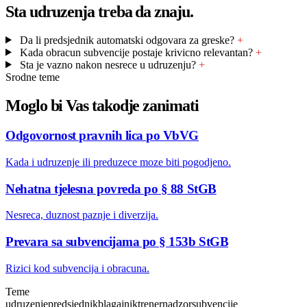
Sta udruzenja treba da znaju.
Da li predsjednik automatski odgovara za greske?
+
Kada obracun subvencije postaje krivicno relevantan?
+
Sta je vazno nakon nesrece u udruzenju?
+
Srodne teme
Moglo bi Vas takodje zanimati
Odgovornost pravnih lica po VbVG
Kada i udruzenje ili preduzece moze biti pogodjeno.
Nehatna tjelesna povreda po § 88 StGB
Nesreca, duznost paznje i diverzija.
Prevara sa subvencijama po § 153b StGB
Rizici kod subvencija i obracuna.
Teme
udruzenje
predsjednik
blagajnik
trener
nadzor
subvencije