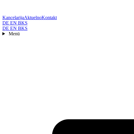
Kancelarija
Aktuelno
Kontakt
DE
EN
BKS
DE
EN
BKS
Menü