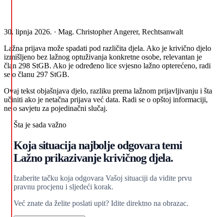
30. lipnja 2026. · Mag. Christopher Angerer, Rechtsanwalt
Lažna prijava može spadati pod različita djela. Ako je krivično djelo
izmišljeno bez lažnog optuživanja konkretne osobe, relevantan je
član 298 StGB. Ako je određeno lice svjesno lažno opterećeno, radi
se o članu 297 StGB.
Ovaj tekst objašnjava djelo, razliku prema lažnom prijavljivanju i šta
učiniti ako je netačna prijava već data. Radi se o opštoj informaciji,
ne o savjetu za pojedinačni slučaj.
Šta je sada važno
Koja situacija najbolje odgovara temi
Lažno prikazivanje krivičnog djela.
Izaberite tačku koja odgovara Vašoj situaciji da vidite prvu
pravnu procjenu i sljedeći korak.
Već znate da želite poslati upit? Idite direktno na obrazac.