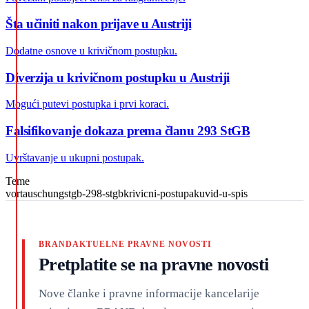
Šta učiniti nakon prijave u Austriji
Dodatne osnove u krivičnom postupku.
Diverzija u krivičnom postupku u Austriji
Mogući putevi postupka i prvi koraci.
Falsifikovanje dokaza prema članu 293 StGB
Uvrštavanje u ukupni postupak.
Teme
vortauschung
stgb-298-stgb
krivicni-postupak
uvid-u-spis
BRANDAKTUELNE PRAVNE NOVOSTI
Pretplatite se na pravne novosti
Nove članke i pravne informacije kancelarije