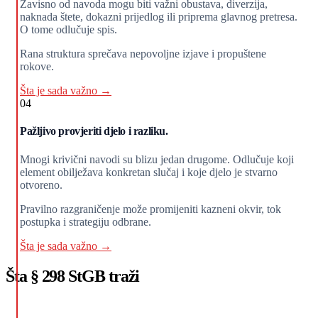
Zavisno od navoda mogu biti važni obustava, diverzija,
naknada štete, dokazni prijedlog ili priprema glavnog pretresa.
O tome odlučuje spis.
Rana struktura sprečava nepovoljne izjave i propuštene
rokove.
Šta je sada važno →
04
Pažljivo provjeriti djelo i razliku.
Mnogi krivični navodi su blizu jedan drugome. Odlučuje koji
element obilježava konkretan slučaj i koje djelo je stvarno
otvoreno.
Pravilno razgraničenje može promijeniti kazneni okvir, tok
postupka i strategiju odbrane.
Šta je sada važno →
Šta § 298 StGB traži