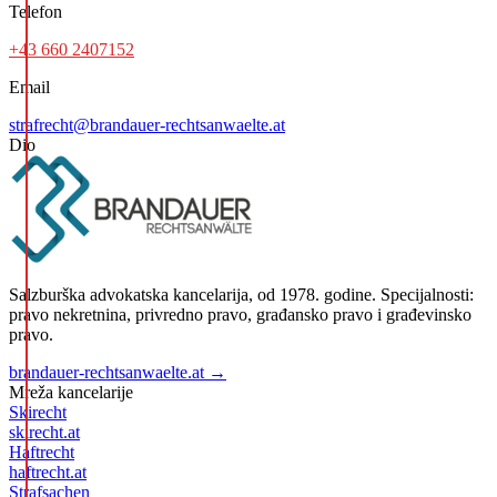
Telefon
+43 660 2407152
Email
strafrecht@brandauer-rechtsanwaelte.at
Dio
Salzburška advokatska kancelarija, od 1978. godine. Specijalnosti:
pravo nekretnina, privredno pravo, građansko pravo i građevinsko
pravo.
brandauer-rechtsanwaelte.at →
Mreža kancelarije
Skirecht
skirecht.at
Haftrecht
haftrecht.at
Strafsachen