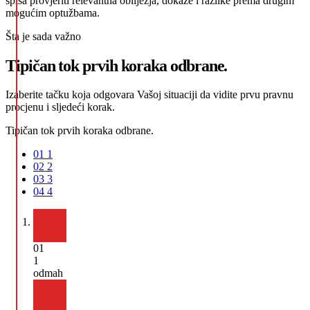
spisa provjeriti relevantna obilježja, dokaze i razlike prema drugim
mogućim optužbama.
Šta je sada važno
Tipičan tok prvih koraka odbrane.
Izaberite tačku koja odgovara Vašoj situaciji da vidite prvu pravnu
procjenu i sljedeći korak.
Tipičan tok prvih koraka odbrane.
01
1
02
2
03
3
04
4
01
1
odmah