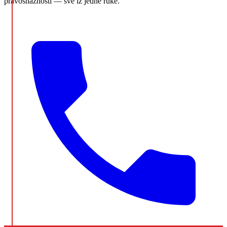
pravosnažnosti — sve iz jedne ruke.