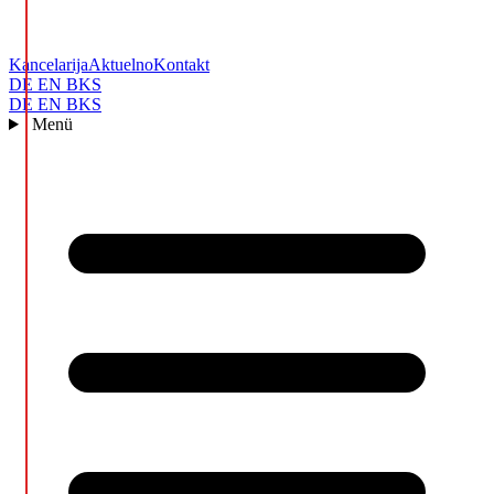
Kancelarija
Aktuelno
Kontakt
DE
EN
BKS
DE
EN
BKS
Menü