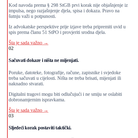
Kod navoda prema § 298 StGB prvi korak nije objašnjenje iz
impulsa, nego razjašnjenje djela, spisa i dokaza. Pravo na
šutnju važi u potpunosti.
Iz advokatske perspektive prije izjave treba pripremiti uvid u
spis prema članu 51 StPO i provjeriti srodna djela.
Šta je sada važno →
02
Sačuvati dokaze i ništa ne mijenjati.
Poruke, datoteke, fotografije, račune, zapisnike i svjedoke
treba sačuvati u cijelosti. Ništa ne treba brisati, mijenjati ili
naknadno stvarati.
Digitalni tragovi mogu biti odlučujući i ne smiju se oslabiti
dobronamjernim ispravkama.
Šta je sada važno →
03
Sljedeći korak postaviti taktički.