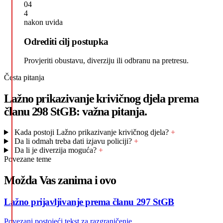
04
4
nakon uvida
Odrediti cilj postupka
Provjeriti obustavu, diverziju ili odbranu na pretresu.
Česta pitanja
Lažno prikazivanje krivičnog djela prema
članu 298 StGB: važna pitanja.
Kada postoji Lažno prikazivanje krivičnog djela?
+
Da li odmah treba dati izjavu policiji?
+
Da li je diverzija moguća?
+
Povezane teme
Možda Vas zanima i ovo
Lažno prijavljivanje prema članu 297 StGB
Povezani postojeći tekst za razgraničenje.