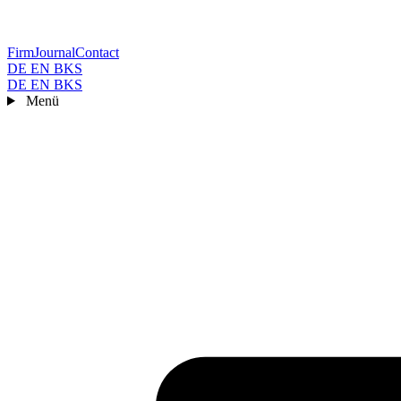
Firm
Journal
Contact
DE
EN
BKS
DE
EN
BKS
Menü