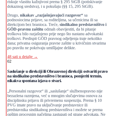
riskuje vlastitu kažnjivost prema § 295 StGB (potiskivanje
dokaznog sredstva), i u pokušaju (§§ 15, 295 StGB).
Drugo,
nikakav „razjašnjavajući razgovor“
sa
podnosiocima prijave, sa roditeljima, sa učenicima ili sa
direkcijom bez branioca. Treće,
sindikalno predstavništvo i
GÖD-pravnu zaštitu
odmah obavijestiti, da bi pitanje
troškova bilo razjašnjeno prije nego što nastanu advokatski
troškovi. Predispit GÖD pravnog odjeljenja traje nekoliko
dana; privatna osiguranja pravne zaštite u krivičnim stvarima
po pravilu ne pokrivaju umišljajne delikte.
48 sati u detalje →
02
Saslušanje u direkciji ili Obrazovnoj direkciji: ostvariti pravo
na sindikalno predstavništvo i branioca, pomjeriti termin,
nikakva spontana izjava o stvari.
„Personalni razgovor“ ili „saslušanje“ službenopravno nije
bezazlena razmjena, već u mnogim slučajevima osnova za
disciplinsku prijavu ili privremenu suspenziju. Prema § 10
PVG imate pravo na uključivanje predstavnice ili
predstavnika sindikalnog predstavništva i možete se prema
opštim procesnim načelima zastupati od strane advokata. Ne