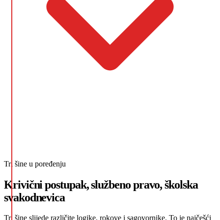
Tri šine u poređenju
Krivični postupak, službeno pravo, školska
svakodnevica
Tri šine slijede različite logike, rokove i sagovornike. To je najčešći