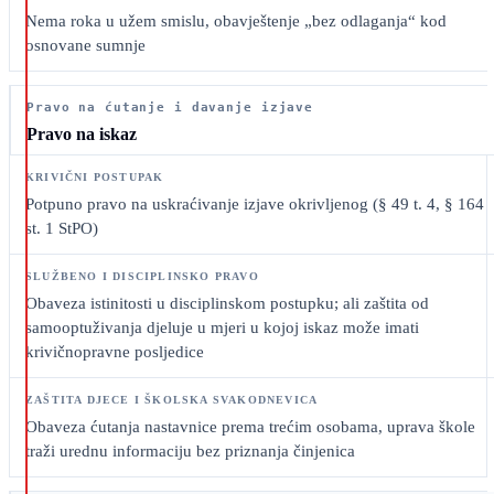
Nema roka u užem smislu, obavještenje „bez odlaganja“ kod
osnovane sumnje
Pravo na ćutanje i davanje izjave
Pravo na iskaz
Potpuno pravo na uskraćivanje izjave okrivljenog (§ 49 t. 4, § 164
st. 1 StPO)
Obaveza istinitosti u disciplinskom postupku; ali zaštita od
samooptuživanja djeluje u mjeri u kojoj iskaz može imati
krivičnopravne posljedice
Obaveza ćutanja nastavnice prema trećim osobama, uprava škole
traži urednu informaciju bez priznanja činjenica