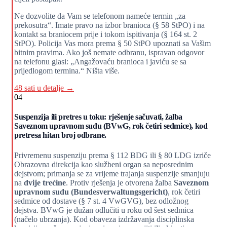
Ne dozvolite da Vam se telefonom nameće termin „za
prekosutra“. Imate pravo na izbor branioca (§ 58 StPO) i na
kontakt sa braniocem prije i tokom ispitivanja (§ 164 st. 2
StPO). Policija Vas mora prema § 50 StPO upoznati sa Vašim
bitnim pravima. Ako još nemate odbranu, ispravan odgovor
na telefonu glasi: „Angažovaću branioca i javiću se sa
prijedlogom termina.“ Ništa više.
48 sati u detalje →
04
Suspenzija ili pretres u toku: rješenje sačuvati, žalba
Saveznom upravnom sudu (BVwG, rok četiri sedmice), kod
pretresa hitan broj odbrane.
Privremenu suspenziju prema § 112 BDG ili § 80 LDG izriče
Obrazovna direkcija kao službeni organ sa neposrednim
dejstvom; primanja se za vrijeme trajanja suspenzije smanjuju
na
dvije trećine
. Protiv rješenja je otvorena žalba
Saveznom
upravnom sudu (Bundesverwaltungsgericht)
, rok četiri
sedmice od dostave (§ 7 st. 4 VwGVG), bez odložnog
dejstva. BVwG je dužan odlučiti u roku od šest sedmica
(načelo ubrzanja). Kod obaveza izdržavanja disciplinska