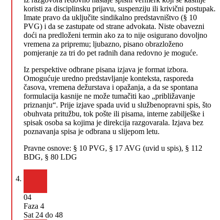
koristi za disciplinsku prijavu, suspenziju ili krivični postupak.
Imate pravo da uključite sindikalno predstavništvo (§ 10
PVG) i da se zastupate od strane advokata. Niste obavezni
doći na predloženi termin ako za to nije osigurano dovoljno
vremena za pripremu; ljubazno, pisano obrazloženo
pomjeranje za tri do pet radnih dana redovno je moguće.
Iz perspektive odbrane pisana izjava je format izbora.
Omogućuje uredno predstavljanje konteksta, rasporeda
časova, vremena dežurstava i opažanja, a da se spontana
formulacija kasnije ne može tumačiti kao „približavanje
priznanju“. Prije izjave spada uvid u službenopravni spis, što
obuhvata pritužbu, tok pošte ili pisama, interne zabilješke i
spisak osoba sa kojima je direkcija razgovarala. Izjava bez
poznavanja spisa je odbrana u slijepom letu.
Pravne osnove:
§ 10 PVG, § 17 AVG (uvid u spis), § 112
BDG, § 80 LDG
04
Faza 4
Sat 24 do 48