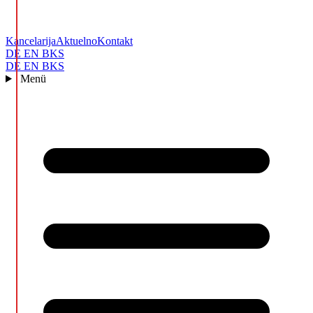
Kancelarija
Aktuelno
Kontakt
DE
EN
BKS
DE
EN
BKS
Menü