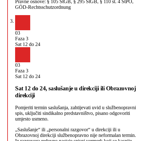
Pravne osnove:
§ 105 StGB, § 295 StGB, § 110 st. 4 StPO,
GÖD-Rechtsschutzordnung
03
Faza 3
Sat 12 do 24
03
Faza 3
Sat 12 do 24
Sat 12 do 24, saslušanje u direkciji ili Obrazovnoj
direkciji
Pomjeriti termin saslušanja, zahtijevati uvid u službenopravni
spis, uključiti sindikalno predstavništvo, pisano odgovoriti
umjesto usmeno.
„Saslušanje“ ili „personalni razgovor“ u direkciji ili u
Obrazovnoj direkciji službenopravno nije neformalan termin.
Iz razgovora redovno nastaje spisni vermerk koji se kasnije