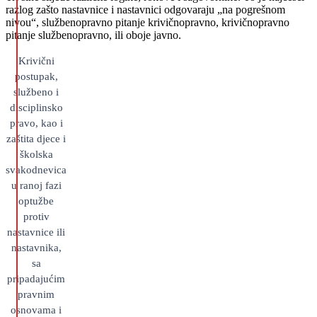
razlog zašto nastavnice i nastavnici odgovaraju „na pogrešnom
nivou“, službenopravno pitanje krivičnopravno, krivičnopravno
pitanje službenopravno, ili oboje javno.
Krivični
postupak,
službeno i
disciplinsko
pravo, kao i
zaštita djece i
školska
svakodnevica
u ranoj fazi
optužbe
protiv
nastavnice ili
nastavnika,
sa
pripadajućim
pravnim
osnovama i