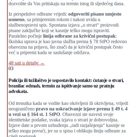
dozvolite da Vas pritiskaju na termin istog ili sljedećeg dana.
Iz perspektive odbrane vrijedi:
odgovoriti pisano umjesto
usmeno
, sa primjerenim rokom i nakon uvida u
službenopravni spis. Spontana izjava „o stvari“ proizvodi
pisane zaključke koji se kasnije teško mogu ispraviti.
Paralelno počinje
linija odbrane za krivični postupak
:
školska uprava je kao javna služba prema § 78 StPO redovno
obavezna na prijavu, što znači da je krivični postupak često
već u pripremi kada se saslušanje održava.
48 sati u detalje →
03
Policija ili tužilaštvo je uspostavilo kontakt: ćutanje o stvari,
branilac odmah, termin za ispitivanje samo uz pratnju
advokata.
Od trenutka kada se vodite kao okrivljeni ili okrivljena, vrijedi
neograničeno
pravo na uskraćivanje izjave prema § 49 t. 4
u vezi sa § 164 st. 1 StPO
. Obavezni ste navesti svoje
identitetske podatke, svaka izjava o stvari je dobrovoljna.
Izjave date u prvom uzbuđenju „radi razjašnjenja“ kasnije se
teško mogu povući, jer su u spisu i oblikuju liniju odbrane za
cijeli postupak.