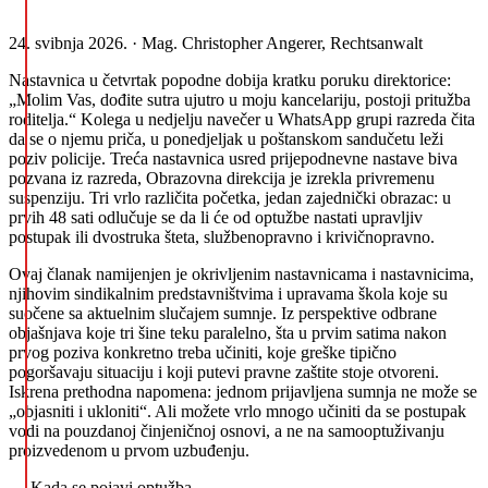
24. svibnja 2026. · Mag. Christopher Angerer, Rechtsanwalt
Nastavnica u četvrtak popodne dobija kratku poruku direktorice:
„Molim Vas, dođite sutra ujutro u moju kancelariju, postoji pritužba
roditelja.“ Kolega u nedjelju navečer u WhatsApp grupi razreda čita
da se o njemu priča, u ponedjeljak u poštanskom sandučetu leži
poziv policije. Treća nastavnica usred prijepodnevne nastave biva
pozvana iz razreda, Obrazovna direkcija je izrekla privremenu
suspenziju. Tri vrlo različita početka, jedan zajednički obrazac: u
prvih 48 sati odlučuje se da li će od optužbe nastati upravljiv
postupak ili dvostruka šteta, službenopravno i krivičnopravno.
Ovaj članak namijenjen je okrivljenim nastavnicama i nastavnicima,
njihovim sindikalnim predstavništvima i upravama škola koje su
suočene sa aktuelnim slučajem sumnje. Iz perspektive odbrane
objašnjava koje tri šine teku paralelno, šta u prvim satima nakon
prvog poziva konkretno treba učiniti, koje greške tipično
pogoršavaju situaciju i koji putevi pravne zaštite stoje otvoreni.
Iskrena prethodna napomena: jednom prijavljena sumnja ne može se
„objasniti i ukloniti“. Ali možete vrlo mnogo učiniti da se postupak
vodi na pouzdanoj činjeničnoj osnovi, a ne na samooptuživanju
proizvedenom u prvom uzbuđenju.
Kada se pojavi optužba