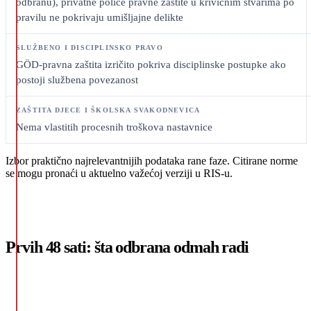
odbranu), privatne police pravne zaštite u krivičnim stvarima po
pravilu ne pokrivaju umišljajne delikte
GÖD-pravna zaštita izričito pokriva disciplinske postupke ako
postoji službena povezanost
Nema vlastitih procesnih troškova nastavnice
Izbor praktično najrelevantnijih podataka rane faze. Citirane norme
se mogu pronaći u aktuelno važećoj verziji u RIS-u.
Prvih 48 sati: šta odbrana odmah radi