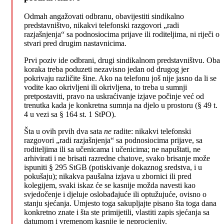
Odmah angažovati odbranu, obavijestiti sindikalno
predstavništvo, nikakvi telefonski razgovori „radi
razjašnjenja“ sa podnosiocima prijave ili roditeljima, ni riječi o
stvari pred drugim nastavnicima.
Prvi poziv ide odbrani, drugi sindikalnom predstavništvu. Oba
koraka treba poduzeti nezavisno jedan od drugog jer
pokrivaju različite šine. Ako na telefonu još nije jasno da li se
vodite kao okrivljeni ili okrivljena, to treba u sumnji
pretpostaviti, pravo na uskraćivanje izjave počinje već od
trenutka kada je konkretna sumnja na djelo u prostoru (§ 49 t.
4 u vezi sa § 164 st. 1 StPO).
Šta u ovih prvih dva sata
ne
radite: nikakvi telefonski
razgovori „radi razjašnjenja“ sa podnosiocima prijave, sa
roditeljima ili sa učenicama i učenicima; ne napuštati, ne
arhivirati i ne brisati razredne chatove, svako brisanje može
ispuniti § 295 StGB (potiskivanje dokaznog sredstva, i u
pokušaju); nikakva paušalna izjava u zbornici ili pred
kolegijem, svaki iskaz će se kasnije možda navesti kao
svjedočenje i djeluje oslobađajuće ili optužujuće, ovisno o
stanju sjećanja. Umjesto toga sakupljajte pisano šta toga dana
konkretno znate i šta ste primijetili, vlastiti zapis sjećanja sa
datumom i vremenom kasnije je neprocjenjiv.