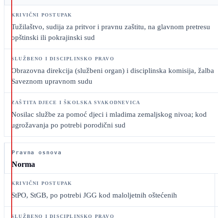
Tužilaštvo, sudija za pritvor i pravnu zaštitu, na glavnom pretresu
opštinski ili pokrajinski sud
Obrazovna direkcija (službeni organ) i disciplinska komisija, žalba
Saveznom upravnom sudu
Nosilac službe za pomoć djeci i mladima zemaljskog nivoa; kod
ugrožavanja po potrebi porodični sud
Pravna osnova
Norma
StPO, StGB, po potrebi JGG kod maloljetnih oštećenih