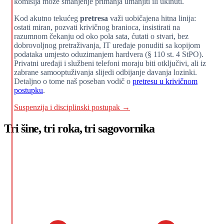
komisija može smanjenje primanja umanjiti ili ukinuti.
Kod akutno tekućeg
pretresa
važi uobičajena hitna linija:
ostati miran, pozvati krivičnog branioca, insistirati na
razumnom čekanju od oko pola sata, ćutati o stvari, bez
dobrovoljnog pretraživanja, IT uređaje ponuditi sa kopijom
podataka umjesto oduzimanjem hardvera (§ 110 st. 4 StPO).
Privatni uređaji i službeni telefoni moraju biti otključivi, ali iz
zabrane samooptuživanja slijedi odbijanje davanja lozinki.
Detaljno o tome naš poseban vodič o
pretresu u krivičnom
postupku
.
Suspenzija i disciplinski postupak →
Tri šine, tri roka, tri sagovornika