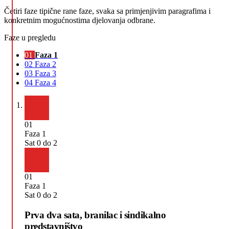
Četiri faze tipične rane faze, svaka sa primjenjivim paragrafima i
konkretnim mogućnostima djelovanja odbrane.
Faze u pregledu
01
Faza 1
02
Faza 2
03
Faza 3
04
Faza 4
01
Faza 1
Sat 0 do 2
01
Faza 1
Sat 0 do 2
Prva dva sata, branilac i sindikalno
predstavništvo