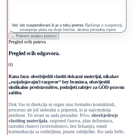
Već ste suspendovani ili je u toku pretres
Rješenje o suspenziji,
smanjenje plata na dvije trećine, akutna prinudna mjera
← Pokreni analizu ponovo
Pregled svih puteva
Pregled svih odgovora.
01
Rana faza: obezbijediti vlastiti dokazni materijal, nikakav
„razjašnjavajući razgovor“ bez branioca, obavijestiti
sindikalno predstavništvo, podnijeti zahtjev za GÖD-pravnu
zaštitu.
Dok Vas ni direkcija ni organ nisu formalno kontaktirali,
procesno ste još slobodni u pripremi, to je najvrjednija
prednost. Tri stvari su sada presudne: Prvo,
obezbjeđenje
vlastitog materijala
, raspored časova, plan dežurstava,
razredni chatovi (screenshotovi, bez brisanja), email
komunikacija sa roditeljima, pisane zabilješke. Ko sada briše,