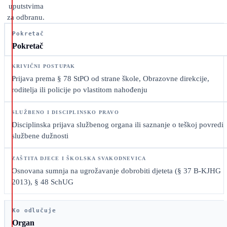
uputstvima
za odbranu.
Pokretač
Pokretač
Prijava prema § 78 StPO od strane škole, Obrazovne direkcije,
roditelja ili policije po vlastitom nahođenju
Disciplinska prijava službenog organa ili saznanje o teškoj povredi
službene dužnosti
Osnovana sumnja na ugrožavanje dobrobiti djeteta (§ 37 B-KJHG
2013), § 48 SchUG
Ko odlučuje
Organ