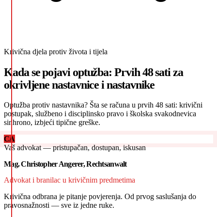
Krivična djela protiv života i tijela
Kada se pojavi optužba: Prvih 48 sati za
okrivljene nastavnice i nastavnike
Optužba protiv nastavnika? Šta se računa u prvih 48 sati: krivični
postupak, službeno i disciplinsko pravo i školska svakodnevica
sinhrono, izbjeći tipične greške.
CA
Vaš advokat — pristupačan, dostupan, iskusan
Mag. Christopher Angerer, Rechtsanwalt
Advokat i branilac u krivičnim predmetima
Krivična odbrana je pitanje povjerenja. Od prvog saslušanja do
pravosnažnosti — sve iz jedne ruke.