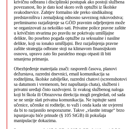
krivičnu odbranu i disciplinski postupak ako postoji službena
povezanost, što je dato kod skoro svih optužbi iz školske
svakodnevice. Zahtjev formalno ide preko sindikalnog
predstavništva i zemaljskog odnosno saveznog rukovodstva;
preliminarno razjašnjenje sa GÖD pravnim odjeljenjem može
se organizovati za nekoliko sati. Privatne police pravne zaštite
u krivičnim stvarima po pravilu ne pokrivaju umišljajne
delikte, što posebno pogađa optužbe za seksualne i nasilne
delikte, koji su ionako umišljajni. Bez razjašnjenja pravne
zaštite strategija odbrane stoji na klimavom finansijskom
osnovu, upravo zato što paralelno mogu otpasti ili biti
smanjena primanja.
Obezbjeđenje materijala znači: rasporedi časova, planovi
dežurstava, razredni dnevnici, email komunikacija sa
roditeljima, školske zabilješke, razredni chatovi (screenshotovi
sa datumom i vremenom, bez napuštanja chata), službeni i
privatni uređaji čisto razdvojeni. Iz svakog službenog naloga
koji bi škola ili Obrazovna direkcija mogli pregledati, od sada
se ne smije slati privatna komunikacija. Ne ispitujte sami
učenice, učenike ni roditelje, to važi i onda kada ste uvjereni
da bi to razjasnilo nesporazume. Takve „vlastite istrage“ brzo
ispunjavaju biće prinude (§ 105 StGB) ili pokušaja
manipulacije dokazima.