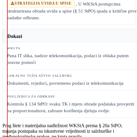
STRATEGIJA UVIDA U SPISE
, U WKStA postupcima
strukturirana obrada uvida u spise (§ 51 StPO) spada u kritične prve
zadatke odbrane.
Dokazi
Puna IT slika, nadzor telekomunikacija, podaci iz oblaka putem
pravne pomoći
Dokumenti, svjedoci, povremeno podaci iz telekomunikacija
Kontrola § 134 StPO: svaku TK i mjeru obrade podataka provjeriti
na proporcionalnost, zabrane korištenja djeluju ovdje.
Prag štete i materijalna nadležnost WKStA prema § 20a StPO;
trajanja postupaka su iskustvene vrijednosti iz salzburške i
međupokrajinske prakse, ne kruta pravila.