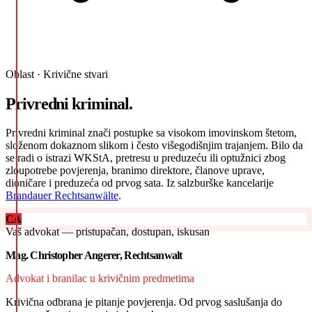
Oblast · Krivične stvari
Privredni kriminal.
Privredni kriminal znači postupke sa visokom imovinskom štetom,
složenom dokaznom slikom i često višegodišnjim trajanjem. Bilo da
se radi o istrazi WKStA, pretresu u preduzeću ili optužnici zbog
zloupotrebe povjerenja, branimo direktore, članove uprave,
dioničare i preduzeća od prvog sata. Iz salzburške kancelarije
Brandauer Rechtsanwälte
.
CA
Vaš advokat — pristupačan, dostupan, iskusan
Mag. Christopher Angerer, Rechtsanwalt
Advokat i branilac u krivičnim predmetima
Krivična odbrana je pitanje povjerenja. Od prvog saslušanja do