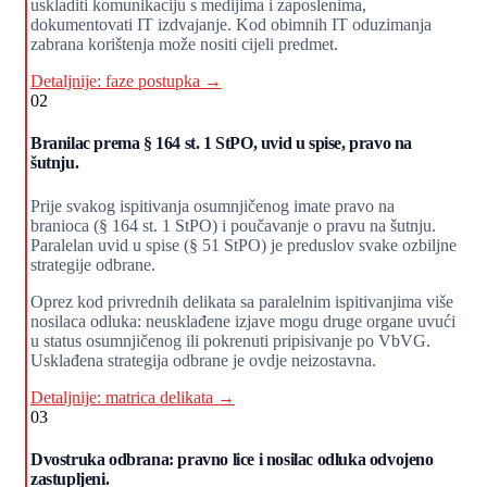
uskladiti komunikaciju s medijima i zaposlenima,
dokumentovati IT izdvajanje. Kod obimnih IT oduzimanja
zabrana korištenja može nositi cijeli predmet.
Detaljnije: faze postupka →
02
Branilac prema § 164 st. 1 StPO, uvid u spise, pravo na
šutnju.
Prije svakog ispitivanja osumnjičenog imate pravo na
branioca (§ 164 st. 1 StPO) i poučavanje o pravu na šutnju.
Paralelan uvid u spise (§ 51 StPO) je preduslov svake ozbiljne
strategije odbrane.
Oprez kod privrednih delikata sa paralelnim ispitivanjima više
nosilaca odluka: neusklađene izjave mogu druge organe uvući
u status osumnjičenog ili pokrenuti pripisivanje po VbVG.
Usklađena strategija odbrane je ovdje neizostavna.
Detaljnije: matrica delikata →
03
Dvostruka odbrana: pravno lice i nosilac odluka odvojeno
zastupljeni.