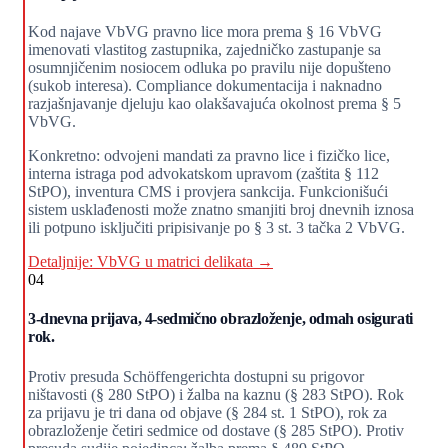
Kod najave VbVG pravno lice mora prema § 16 VbVG
imenovati vlastitog zastupnika, zajedničko zastupanje sa
osumnjičenim nosiocem odluka po pravilu nije dopušteno
(sukob interesa). Compliance dokumentacija i naknadno
razjašnjavanje djeluju kao olakšavajuća okolnost prema § 5
VbVG.
Konkretno: odvojeni mandati za pravno lice i fizičko lice,
interna istraga pod advokatskom upravom (zaštita § 112
StPO), inventura CMS i provjera sankcija. Funkcionišući
sistem usklađenosti može znatno smanjiti broj dnevnih iznosa
ili potpuno isključiti pripisivanje po § 3 st. 3 tačka 2 VbVG.
Detaljnije: VbVG u matrici delikata →
04
3-dnevna prijava, 4-sedmično obrazloženje, odmah osigurati
rok.
Protiv presuda Schöffengerichta dostupni su prigovor
ništavosti (§ 280 StPO) i žalba na kaznu (§ 283 StPO). Rok
za prijavu je tri dana od objave (§ 284 st. 1 StPO), rok za
obrazloženje četiri sedmice od dostave (§ 285 StPO). Protiv