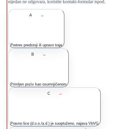
nijedan ne odgovara, koristite kontakt-formular ispod.
A
→
Pretres predstoji ili upravo traje
B
→
Primljen poziv kao osumnjičenom
C
→
Pravno lice (d.o.o./a.d.) je suoptuženo, najava VbVG