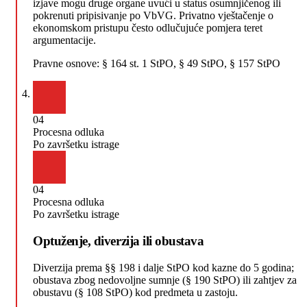
izjave mogu druge organe uvući u status osumnjičenog ili
pokrenuti pripisivanje po VbVG. Privatno vještačenje o
ekonomskom pristupu često odlučujuće pomjera teret
argumentacije.
Pravne osnove:
§ 164 st. 1 StPO, § 49 StPO, § 157 StPO
04
Procesna odluka
Po završetku istrage
04
Procesna odluka
Po završetku istrage
Optuženje, diverzija ili obustava
Diverzija prema §§ 198 i dalje StPO kod kazne do 5 godina;
obustava zbog nedovoljne sumnje (§ 190 StPO) ili zahtjev za
obustavu (§ 108 StPO) kod predmeta u zastoju.