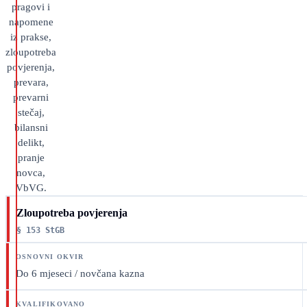
pragovi i
napomene
iz prakse,
zloupotreba
povjerenja,
prevara,
prevarni
stečaj,
bilansni
delikt,
pranje
novca,
VbVG.
Zloupotreba povjerenja
§ 153 StGB
Do 6 mjeseci / novčana kazna