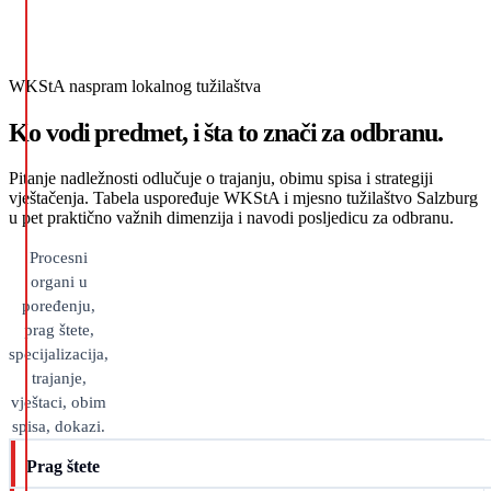
WKStA naspram lokalnog tužilaštva
Ko vodi predmet, i šta to znači za odbranu.
Pitanje nadležnosti odlučuje o trajanju, obimu spisa i strategiji
vještačenja. Tabela uspoređuje WKStA i mjesno tužilaštvo Salzburg
u pet praktično važnih dimenzija i navodi posljedicu za odbranu.
Procesni
organi u
poređenju,
prag štete,
specijalizacija,
trajanje,
vještaci, obim
spisa, dokazi.
Prag štete