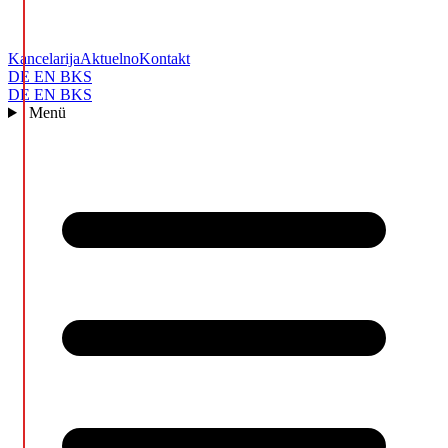
Kancelarija
Aktuelno
Kontakt
DE
EN
BKS
DE
EN
BKS
Menü