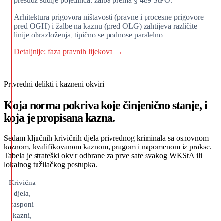
presuda sudije pojedinca: žalba prema § 489 StPO.
Arhitektura prigovora ništavosti (pravne i procesne prigovore
pred OGH) i žalbe na kaznu (pred OLG) zahtijeva različite
linije obrazloženja, tipično se podnose paralelno.
Detaljnije: faza pravnih lijekova →
Privredni delikti i kazneni okviri
Koja norma pokriva koje činjenično stanje, i
koja je propisana kazna.
Sedam ključnih krivičnih djela privrednog kriminala sa osnovnom
kaznom, kvalifikovanom kaznom, pragom i napomenom iz prakse.
Tabela je strateški okvir odbrane za prve sate svakog WKStA ili
lokalnog tužilačkog postupka.
Krivična
djela,
rasponi
kazni,