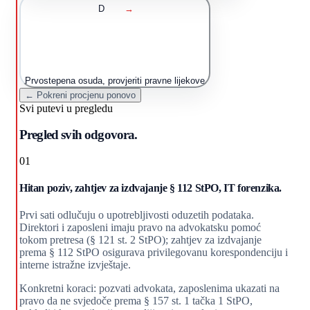
D
→
Prvostepena osuda, provjeriti pravne lijekove
← Pokreni procjenu ponovo
Svi putevi u pregledu
Pregled svih odgovora.
01
Hitan poziv, zahtjev za izdvajanje § 112 StPO, IT forenzika.
Prvi sati odlučuju o upotrebljivosti oduzetih podataka.
Direktori i zaposleni imaju pravo na advokatsku pomoć
tokom pretresa (§ 121 st. 2 StPO); zahtjev za izdvajanje
prema § 112 StPO osigurava privilegovanu korespondenciju i
interne istražne izvještaje.
Konkretni koraci: pozvati advokata, zaposlenima ukazati na
pravo da ne svjedoče prema § 157 st. 1 tačka 1 StPO,