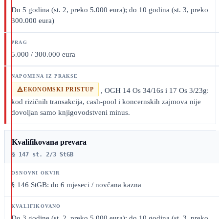
Do 5 godina (st. 2, preko 5.000 eura); do 10 godina (st. 3, preko
300.000 eura)
5.000 / 300.000 eura
EKONOMSKI PRISTUP
, OGH 14 Os 34/16s i 17 Os 3/23g:
kod rizičnih transakcija, cash-pool i koncernskih zajmova nije
dovoljan samo knjigovodstveni minus.
Kvalifikovana prevara
§ 147 st. 2/3 StGB
§ 146 StGB: do 6 mjeseci / novčana kazna
Do 3 godine (st. 2, preko 5.000 eura); do 10 godina (st. 3, preko