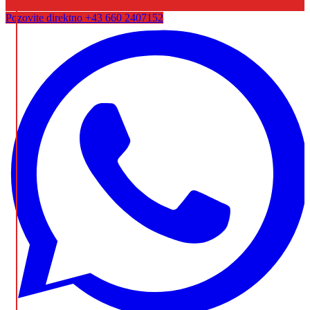
Pozovite direktno
+43 660 2407152