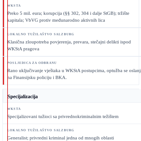
Preko 5 mil. eura; korupcija (§§ 302, 304 i dalje StGB); tržište
kapitala; VbVG protiv međunarodno aktivnih lica
Klasična zloupotreba povjerenja, prevara, stečajni delikti ispod
WKStA pragova
Rano uključivanje vještaka u WKStA postupcima, optužba se oslanj
na Finansijsku policiju i BKA.
Specijalizacija
Specijalizovani tužioci sa privrednokriminalnim težištem
Generalist; privredni kriminal jedna od mnogih oblasti