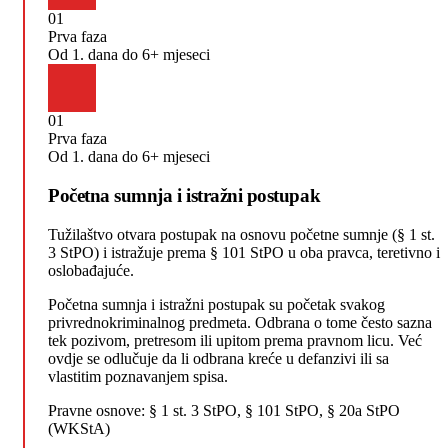
01
Prva faza
Od 1. dana do 6+ mjeseci
01
Prva faza
Od 1. dana do 6+ mjeseci
Početna sumnja i istražni postupak
Tužilaštvo otvara postupak na osnovu početne sumnje (§ 1 st.
3 StPO) i istražuje prema § 101 StPO u oba pravca, teretivno i
oslobađajuće.
Početna sumnja i istražni postupak su početak svakog
privrednokriminalnog predmeta. Odbrana o tome često sazna
tek pozivom, pretresom ili upitom prema pravnom licu. Već
ovdje se odlučuje da li odbrana kreće u defanzivi ili sa
vlastitim poznavanjem spisa.
Pravne osnove:
§ 1 st. 3 StPO, § 101 StPO, § 20a StPO
(WKStA)