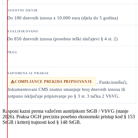
Do 180 dnevnih iznosa x 10.000 eura (djela do 5 godina)
Do 850 dnevnih iznosa (posebno teški slučajevi § 4 st. 2)
,
COMPLIANCE PREKIDA PRIPISIVANJE
, Funkcionišući,
dokumentovani CMS znatno smanjuje broj dnevnih iznosa ili
potpuno isključuje pripisivanje po § 3 st. 3 tačka 2 VbVG.
Rasponi kazni prema važećem austrijskom StGB / VbVG (stanje
2026). Praksa OGH precizira posebno ekonomski pristup kod § 153
StGB i kriterij trajnosti kod § 148 StGB.