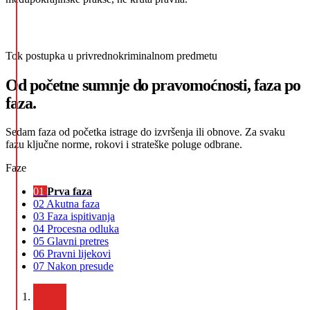
Tok postupka u privrednokriminalnom predmetu
Od početne sumnje do pravomoćnosti, faza po
faza.
Sedam faza od početka istrage do izvršenja ili obnove. Za svaku
fazu ključne norme, rokovi i strateške poluge odbrane.
Faze
01
Prva faza
02
Akutna faza
03
Faza ispitivanja
04
Procesna odluka
05
Glavni pretres
06
Pravni lijekovi
07
Nakon presude