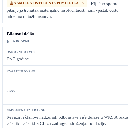
NAMJERA OŠTEĆENJA POVJERILACA
, Ključno sporno
pitanje je trenutak materijalne insolventnosti, rani vještak često
oduzima optužbi osnovu.
Bilansni delikt
§ 163a StGB
Do 2 godine
,
,
Revizori i članovi nadzornih odbora sve više dolaze u WKStA fokus
§ 163b i § 163d StGB za zadruge, udruženja, fondacije.