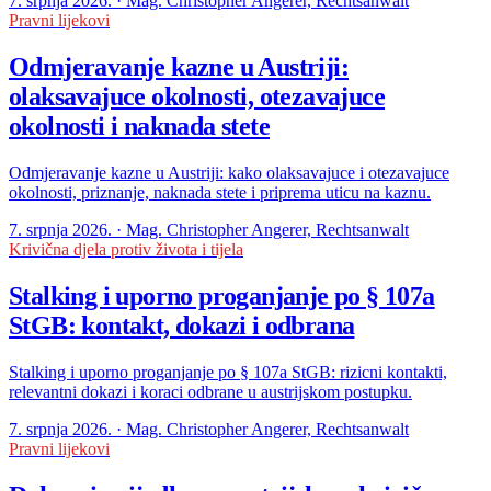
7. srpnja 2026. · Mag. Christopher Angerer, Rechtsanwalt
Pravni lijekovi
Odmjeravanje kazne u Austriji:
olaksavajuce okolnosti, otezavajuce
okolnosti i naknada stete
Odmjeravanje kazne u Austriji: kako olaksavajuce i otezavajuce
okolnosti, priznanje, naknada stete i priprema uticu na kaznu.
7. srpnja 2026. · Mag. Christopher Angerer, Rechtsanwalt
Krivična djela protiv života i tijela
Stalking i uporno proganjanje po § 107a
StGB: kontakt, dokazi i odbrana
Stalking i uporno proganjanje po § 107a StGB: rizicni kontakti,
relevantni dokazi i koraci odbrane u austrijskom postupku.
7. srpnja 2026. · Mag. Christopher Angerer, Rechtsanwalt
Pravni lijekovi