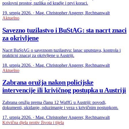
poslovni prostor, razlika od kradje i prvi koraci.
19. srpnja 2026. · Mag. Christopher Angerer, Rechtsanwalt
Aktuelno
Savezno tuzilastvo i BuStAG: sta nacrt znaci
za okrivljene
Nacrt BuStAG o saveznom tuzilastvu: lanac uputstava, kontrola i
prakticni znacaj za okrivljene u Austriji.
18. srpnja 2026. · Mag. Christopher Angerer, Rechtsanwalt
Aktuelno
Zabrana oružja nakon policijske
intervencije ili krivičnog postupka u Austriji
Zabrana oružja prema članu 12 WaffG u Austriji: povodi,
dokumenti, ukidanje, oduzimanje i veza s krivičnim postupkom.
17. srpnja 2026. · Mag. Christopher Angerer, Rechtsanwalt
Krivična djela protiv života i tijela