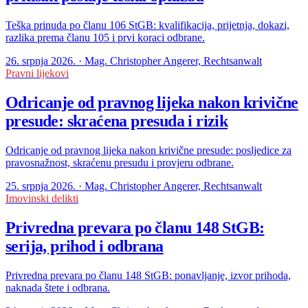
Teška prinuda po članu 106 StGB: kvalifikacija, prijetnja, dokazi,
razlika prema članu 105 i prvi koraci odbrane.
26. srpnja 2026. · Mag. Christopher Angerer, Rechtsanwalt
Pravni lijekovi
Odricanje od pravnog lijeka nakon krivične
presude: skraćena presuda i rizik
Odricanje od pravnog lijeka nakon krivične presude: posljedice za
pravosnažnost, skraćenu presudu i provjeru odbrane.
25. srpnja 2026. · Mag. Christopher Angerer, Rechtsanwalt
Imovinski delikti
Privredna prevara po članu 148 StGB:
serija, prihod i odbrana
Privredna prevara po članu 148 StGB: ponavljanje, izvor prihoda,
naknada štete i odbrana.