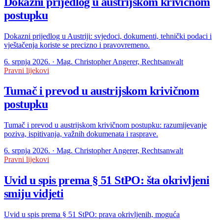
Dokazni prijedlog u austrijskom krivičnom
postupku
Dokazni prijedlog u Austriji: svjedoci, dokumenti, tehnički podaci i
vještačenja koriste se precizno i pravovremeno.
6. srpnja 2026. · Mag. Christopher Angerer, Rechtsanwalt
Pravni lijekovi
Tumač i prevod u austrijskom krivičnom
postupku
Tumač i prevod u austrijskom krivičnom postupku: razumijevanje
poziva, ispitivanja, važnih dokumenata i rasprave.
6. srpnja 2026. · Mag. Christopher Angerer, Rechtsanwalt
Pravni lijekovi
Uvid u spis prema § 51 StPO: šta okrivljeni
smiju vidjeti
Uvid u spis prema § 51 StPO: prava okrivljenih, moguća