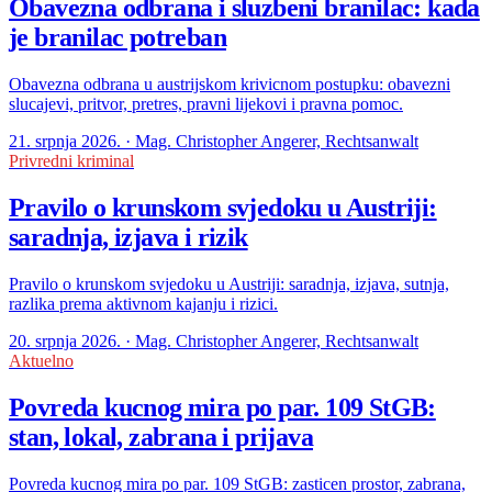
Obavezna odbrana i sluzbeni branilac: kada
je branilac potreban
Obavezna odbrana u austrijskom krivicnom postupku: obavezni
slucajevi, pritvor, pretres, pravni lijekovi i pravna pomoc.
21. srpnja 2026. · Mag. Christopher Angerer, Rechtsanwalt
Privredni kriminal
Pravilo o krunskom svjedoku u Austriji:
saradnja, izjava i rizik
Pravilo o krunskom svjedoku u Austriji: saradnja, izjava, sutnja,
razlika prema aktivnom kajanju i rizici.
20. srpnja 2026. · Mag. Christopher Angerer, Rechtsanwalt
Aktuelno
Povreda kucnog mira po par. 109 StGB:
stan, lokal, zabrana i prijava
Povreda kucnog mira po par. 109 StGB: zasticen prostor, zabrana,