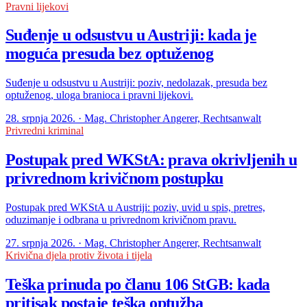
Pravni lijekovi
Suđenje u odsustvu u Austriji: kada je
moguća presuda bez optuženog
Suđenje u odsustvu u Austriji: poziv, nedolazak, presuda bez
optuženog, uloga branioca i pravni lijekovi.
28. srpnja 2026. · Mag. Christopher Angerer, Rechtsanwalt
Privredni kriminal
Postupak pred WKStA: prava okrivljenih u
privrednom krivičnom postupku
Postupak pred WKStA u Austriji: poziv, uvid u spis, pretres,
oduzimanje i odbrana u privrednom krivičnom pravu.
27. srpnja 2026. · Mag. Christopher Angerer, Rechtsanwalt
Krivična djela protiv života i tijela
Teška prinuda po članu 106 StGB: kada
pritisak postaje teška optužba