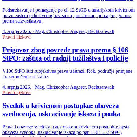
Podstrekavanje i pomaganje po cl. 12 StGB u austrijskom krivicnom
pravu: sistem jedinstvenog izvrsioca, podstrekac, pomagac, granica
prema saizvrsilastvu.
4. srpnja 2026. · Mag. Christopher Angerer, Rechtsanwalt
Pravni lijekovi
Prigovor zbog povrede prava prema § 106
StPO: zaštita od radnji tužilaštva i policije
§ 106 StPO štiti subjektivna prava u istrazi. Rok, područje primjene
i razgraničenje od žalbe.
4. srpnja 2026. · Mag. Christopher Angerer, Rechtsanwalt
Pravni lijekovi
Svedok u krivicnom postupku: obaveza
svedocenja, uskracivanje iskaza i pouka
Prava i obaveze svedoka u austrijskom krivicnom postupku: opsta
obaveza svedoka, uskracivanje iskaza po par. 156 i 157 StPO,