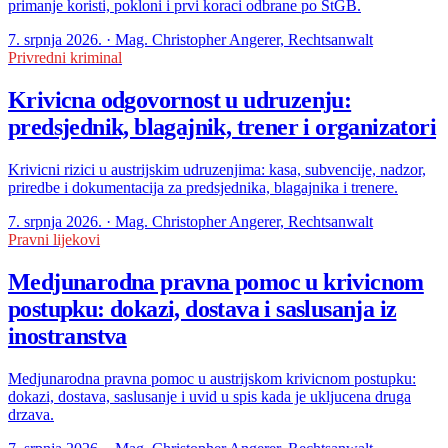
primanje koristi, pokloni i prvi koraci odbrane po StGB.
7. srpnja 2026. · Mag. Christopher Angerer, Rechtsanwalt
Privredni kriminal
Krivicna odgovornost u udruzenju:
predsjednik, blagajnik, trener i organizatori
Krivicni rizici u austrijskim udruzenjima: kasa, subvencije, nadzor,
priredbe i dokumentacija za predsjednika, blagajnika i trenere.
7. srpnja 2026. · Mag. Christopher Angerer, Rechtsanwalt
Pravni lijekovi
Medjunarodna pravna pomoc u krivicnom
postupku: dokazi, dostava i saslusanja iz
inostranstva
Medjunarodna pravna pomoc u austrijskom krivicnom postupku:
dokazi, dostava, saslusanje i uvid u spis kada je ukljucena druga
drzava.