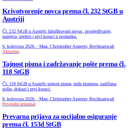
Krivotvorenje novca prema čl. 232 StGB u
Austriji
Čl. 232 StGB u Austriji: falsifikovani novac, prosljeđivanje,
namjera, pretres i prvi koraci u postupku.
9. kolovoza 2026. · Mag. Christopher Angerer, Rechtsanwalt
Aktuelno
Tajnost pisma i zadržavanje pošte prema čl.
118 StGB
Čl. 118 StGB u Austriji: tajnost pisma, tuđa pismena, zadržana
pošta, dokazi i prvi koraci.
8. kolovoza 2026. · Mag. Christopher Angerer, Rechtsanwalt
Privredni kriminal
Prevarna prijava za socijalno osiguranje
prema čl. 153d StGB