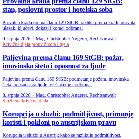
Provalna krađa prema članu 129 StGB:
stan, poslovni prostor i hotelska soba
Provalna krađa prema članu 129 StGB: razlika prema krađi, provala,
ulazak, ključevi, dokazi i koraci odbrane.
9. srpnja 2026. · Mag. Christopher Angerer, Rechtsanwalt
Krivična djela protiv života i tijela
Paljevina prema članu 169 StGB: požar,
imovinska šteta i opasnost za ljude
Paljevina prema članu 169 StGB: podmetanje požara, imovinska
šteta, opasnost za ljude, vještačenje i odbrana.
8. srpnja 2026. · Mag. Christopher Angerer, Rechtsanwalt
Službena krivična djela
Korupcija u sluzbi: podmitljivost, primanje
koristi i pokloni po austrijskom pravu
Korupcija u sluzbi u Austriji: kako se razlikuju podmitljivost,