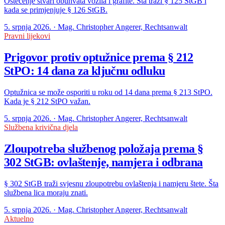
Oštećenje stvari obuhvata vozila i grafite. Šta traži § 125 StGB i
kada se primjenjuje § 126 StGB.
5. srpnja 2026. · Mag. Christopher Angerer, Rechtsanwalt
Pravni lijekovi
Prigovor protiv optužnice prema § 212
StPO: 14 dana za ključnu odluku
Optužnica se može osporiti u roku od 14 dana prema § 213 StPO.
Kada je § 212 StPO važan.
5. srpnja 2026. · Mag. Christopher Angerer, Rechtsanwalt
Službena krivična djela
Zloupotreba službenog položaja prema §
302 StGB: ovlaštenje, namjera i odbrana
§ 302 StGB traži svjesnu zloupotrebu ovlaštenja i namjeru štete. Šta
službena lica moraju znati.
5. srpnja 2026. · Mag. Christopher Angerer, Rechtsanwalt
Aktuelno