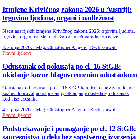
Izmjene Krivičnog zakona 2026 u Austriji:
trgovina ljudima, organi i nadležnost
Nacrt austrijskih izmjena Krivičnog zakona 2026: trgovina ljudima,
trgovina organima, šira nadležnost i međunarodne obaveze.
4. srpnja 2026. · Mag. Christopher Angerer, Rechtsanwalt
Pravni lijekovi
Odustanak od pokusaja po cl. 16 StGB:
ukidanje kazne blagovremenim odustankom
Odustanak od pokusaja po cl. 16 StGB kao licni osnov za ukidanje
kazne: dobrovoljno napustanje, otklanjanje posledice, odustanak
kod vise ucesnika.
4. srpnja 2026. · Mag. Christopher Angerer, Rechtsanwalt
Pravni lijekovi
Podstrekavanje i pomaganje po cl. 12 StGB:
saucesnistvo u delu bez sopstvenog izvrsenja