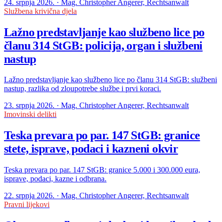
24. srpnja 2026. · Mag. Christopher Angerer, Rechtsanwalt
Službena krivična djela
Lažno predstavljanje kao službeno lice po
članu 314 StGB: policija, organ i službeni
nastup
Lažno predstavljanje kao službeno lice po članu 314 StGB: službeni
nastup, razlika od zloupotrebe službe i prvi koraci.
23. srpnja 2026. · Mag. Christopher Angerer, Rechtsanwalt
Imovinski delikti
Teska prevara po par. 147 StGB: granice
stete, isprave, podaci i kazneni okvir
Teska prevara po par. 147 StGB: granice 5.000 i 300.000 eura,
isprave, podaci, kazne i odbrana.
22. srpnja 2026. · Mag. Christopher Angerer, Rechtsanwalt
Pravni lijekovi