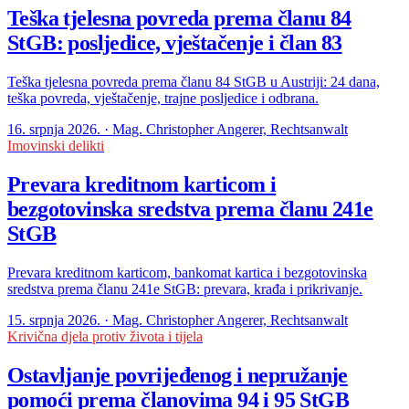
Teška tjelesna povreda prema članu 84
StGB: posljedice, vještačenje i član 83
Teška tjelesna povreda prema članu 84 StGB u Austriji: 24 dana,
teška povreda, vještačenje, trajne posljedice i odbrana.
16. srpnja 2026. · Mag. Christopher Angerer, Rechtsanwalt
Imovinski delikti
Prevara kreditnom karticom i
bezgotovinska sredstva prema članu 241e
StGB
Prevara kreditnom karticom, bankomat kartica i bezgotovinska
sredstva prema članu 241e StGB: prevara, krađa i prikrivanje.
15. srpnja 2026. · Mag. Christopher Angerer, Rechtsanwalt
Krivična djela protiv života i tijela
Ostavljanje povrijeđenog i nepružanje
pomoći prema članovima 94 i 95 StGB