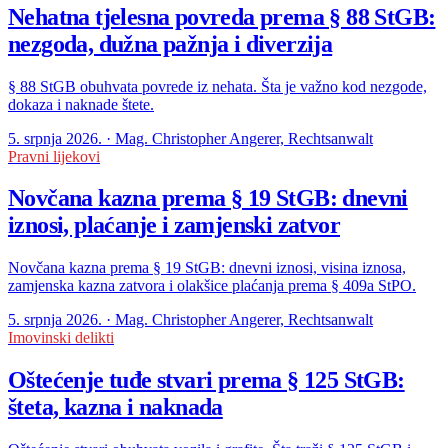
Nehatna tjelesna povreda prema § 88 StGB:
nezgoda, dužna pažnja i diverzija
§ 88 StGB obuhvata povrede iz nehata. Šta je važno kod nezgode,
dokaza i naknade štete.
5. srpnja 2026. · Mag. Christopher Angerer, Rechtsanwalt
Pravni lijekovi
Novčana kazna prema § 19 StGB: dnevni
iznosi, plaćanje i zamjenski zatvor
Novčana kazna prema § 19 StGB: dnevni iznosi, visina iznosa,
zamjenska kazna zatvora i olakšice plaćanja prema § 409a StPO.
5. srpnja 2026. · Mag. Christopher Angerer, Rechtsanwalt
Imovinski delikti
Oštećenje tuđe stvari prema § 125 StGB:
šteta, kazna i naknada