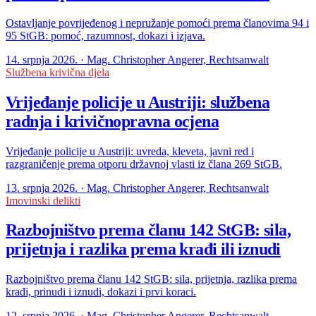
Ostavljanje povrijeđenog i nepružanje pomoći prema članovima 94 i
95 StGB: pomoć, razumnost, dokazi i izjava.
14. srpnja 2026. · Mag. Christopher Angerer, Rechtsanwalt
Službena krivična djela
Vrijeđanje policije u Austriji: službena
radnja i krivičnopravna ocjena
Vrijeđanje policije u Austriji: uvreda, kleveta, javni red i
razgraničenje prema otporu državnoj vlasti iz člana 269 StGB.
13. srpnja 2026. · Mag. Christopher Angerer, Rechtsanwalt
Imovinski delikti
Razbojništvo prema članu 142 StGB: sila,
prijetnja i razlika prema krađi ili iznudi
Razbojništvo prema članu 142 StGB: sila, prijetnja, razlika prema
krađi, prinudi i iznudi, dokazi i prvi koraci.
12. srpnja 2026. · Mag. Christopher Angerer, Rechtsanwalt