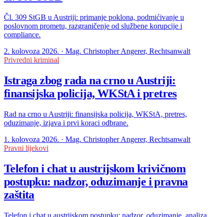
Čl. 309 StGB u Austriji: primanje poklona, podmićivanje u
poslovnom prometu, razgraničenje od službene korupcije i
compliance.
2. kolovoza 2026. · Mag. Christopher Angerer, Rechtsanwalt
Privredni kriminal
Istraga zbog rada na crno u Austriji:
finansijska policija, WKStA i pretres
Rad na crno u Austriji: finansijska policija, WKStA, pretres,
oduzimanje, izjava i prvi koraci odbrane.
1. kolovoza 2026. · Mag. Christopher Angerer, Rechtsanwalt
Pravni lijekovi
Telefon i chat u austrijskom krivičnom
postupku: nadzor, oduzimanje i pravna
zaštita
Telefon i chat u austrijskom postupku: nadzor, oduzimanje, analiza,