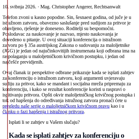
10. svibnja 2026. · Mag. Christopher Angerer, Rechtsanwalt
Telefon zvoni u kasno popodne. Sin, šesnaest godina, od juče je u
istražnom zatvoru, obavezno saslušanje pred sudijom za pritvor je
obavljeno, rješenje je doneseno. Roditelji su bespomoćni.
Poslodavac za naukovanje je nazvao, mjesto naukovanja je
dovedeno u pitanje. U ovoj situaciji konferencija o istražnom
zatvoru po § 35a austrijskog Zakona o sudovanju za maloljetnike
(JGG) je jedan od najučinkovitijih instrumenata koji odbrana ima na
raspolaganju u maloljetničkom krivičnom postupku, i jedan od
najčešće previdjenih.
Ovaj članak iz perspektive odbrane prikazuje kada se isplati zahtjev
za konferenciju o istražnom zatvoru, koji argumenti uvjeravaju
sudiju za pritvor, kako se mandant i socijalna mreža pripremaju za
konferenciju, i kako se rezultat konferencije koristi u raspravi o
ispitivanju pritvora. Opšti okvir maloljetničkog krivičnog postupka i
tok od hapšenja do određivanja istražnog zatvora pronaći ćete u
pregledu naše serije o maloljetničkom krivičnom pravu
kao i u
članku o fazi hapšenja i istražnog pritvora
.
Isplati li se zahtjev u Vašem slučaju?
Kada se isplati zahtjev za konferenciju o