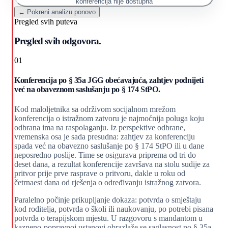
konferencija nije dostupna
← Pokreni analizu ponovo
Pregled svih puteva
Pregled svih odgovora.
01
Konferencija po § 35a JGG obećavajuća, zahtjev podnijeti
već na obaveznom saslušanju po § 174 StPO.
Kod maloljetnika sa održivom socijalnom mrežom
konferencija o istražnom zatvoru je najmoćnija poluga koju
odbrana ima na raspolaganju. Iz perspektive odbrane,
vremenska osa je sada presudna: zahtjev za konferenciju
spada već na obavezno saslušanje po § 174 StPO ili u dane
neposredno poslije. Time se osigurava priprema od tri do
deset dana, a rezultat konferencije završava na stolu sudije za
pritvor prije prve rasprave o pritvoru, dakle u roku od
četrnaest dana od rješenja o određivanju istražnog zatvora.
Paralelno počinje prikupljanje dokaza: potvrda o smještaju
kod roditelja, potvrda o školi ili naukovanju, po potrebi pisana
potvrda o terapijskom mjestu. U razgovoru s mandantom u
kazneno-popravnoj ustanovi obrazlaže se saglasnost po § 35a