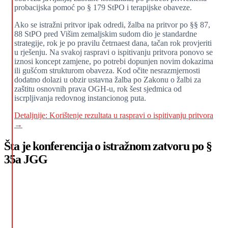
probacijska pomoć po § 179 StPO i terapijske obaveze.
Ako se istražni pritvor ipak odredi, žalba na pritvor po §§ 87,
88 StPO pred Višim zemaljskim sudom dio je standardne
strategije, rok je po pravilu četrnaest dana, tačan rok provjeriti
u rješenju. Na svakoj raspravi o ispitivanju pritvora ponovo se
iznosi koncept zamjene, po potrebi dopunjen novim dokazima
ili gušćom strukturom obaveza. Kod očite nesrazmjernosti
dodatno dolazi u obzir ustavna žalba po Zakonu o žalbi za
zaštitu osnovnih prava OGH-u, rok šest sjedmica od
iscrpljivanja redovnog instancionog puta.
Detaljnije: Korištenje rezultata u raspravi o ispitivanju pritvora
→
Šta je konferencija o istražnom zatvoru po §
35a JGG