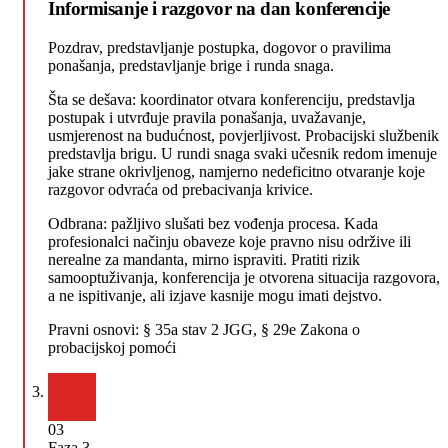
Informisanje i razgovor na dan konferencije
Pozdrav, predstavljanje postupka, dogovor o pravilima
ponašanja, predstavljanje brige i runda snaga.
Šta se dešava: koordinator otvara konferenciju, predstavlja
postupak i utvrđuje pravila ponašanja, uvažavanje,
usmjerenost na budućnost, povjerljivost. Probacijski službenik
predstavlja brigu. U rundi snaga svaki učesnik redom imenuje
jake strane okrivljenog, namjerno nedeficitno otvaranje koje
razgovor odvraća od prebacivanja krivice.
Odbrana: pažljivo slušati bez vođenja procesa. Kada
profesionalci načinju obaveze koje pravno nisu održive ili
nerealne za mandanta, mirno ispraviti. Pratiti rizik
samooptuživanja, konferencija je otvorena situacija razgovora,
a ne ispitivanje, ali izjave kasnije mogu imati dejstvo.
Pravni osnovi:
§ 35a stav 2 JGG, § 29e Zakona o
probacijskoj pomoći
03
Faza 3