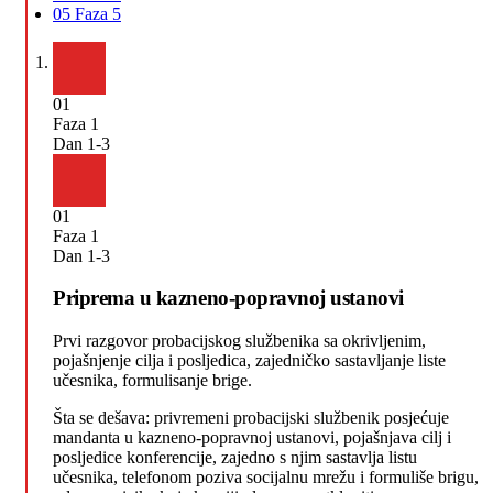
05
Faza 5
01
Faza 1
Dan 1-3
01
Faza 1
Dan 1-3
Priprema u kazneno-popravnoj ustanovi
Prvi razgovor probacijskog službenika sa okrivljenim,
pojašnjenje cilja i posljedica, zajedničko sastavljanje liste
učesnika, formulisanje brige.
Šta se dešava: privremeni probacijski službenik posjećuje
mandanta u kazneno-popravnoj ustanovi, pojašnjava cilj i
posljedice konferencije, zajedno s njim sastavlja listu
učesnika, telefonom poziva socijalnu mrežu i formuliše brigu,