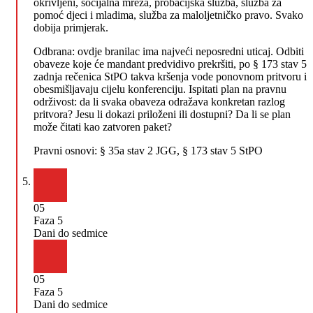
okrivljeni, socijalna mreža, probacijska služba, služba za
pomoć djeci i mladima, služba za maloljetničko pravo. Svako
dobija primjerak.
Odbrana: ovdje branilac ima najveći neposredni uticaj. Odbiti
obaveze koje će mandant predvidivo prekršiti, po § 173 stav 5
zadnja rečenica StPO takva kršenja vode ponovnom pritvoru i
obesmišljavaju cijelu konferenciju. Ispitati plan na pravnu
održivost: da li svaka obaveza odražava konkretan razlog
pritvora? Jesu li dokazi priloženi ili dostupni? Da li se plan
može čitati kao zatvoren paket?
Pravni osnovi:
§ 35a stav 2 JGG, § 173 stav 5 StPO
05
Faza 5
Dani do sedmice
05
Faza 5
Dani do sedmice