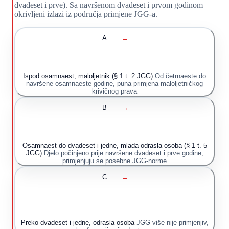
dvadeset i prve). Sa navršenom dvadeset i prvom godinom
okrivljeni izlazi iz područja primjene JGG-a.
A
→
Ispod osamnaest, maloljetnik (§ 1 t. 2 JGG)
Od četrnaeste do
navršene osamnaeste godine, puna primjena maloljetničkog
krivičnog prava
B
→
Osamnaest do dvadeset i jedne, mlada odrasla osoba (§ 1 t. 5
JGG)
Djelo počinjeno prije navršene dvadeset i prve godine,
primjenjuju se posebne JGG-norme
C
→
Preko dvadeset i jedne, odrasla osoba
JGG više nije primjenjiv,