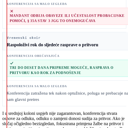
MANDANT ODBIJA OBAVEZE ILI UČESTALOST PROBACIJSKE
POMOĆI, § 35A STAV 3 JGG TO ONEMOGUĆAVA
Vremenski okvir
Raspoloživi rok do sljedeće rasprave o pritvoru
TRI DO DESET DANA PRIPREME MOGUĆE, RASPRAVA O
PRITVORU KAO ROK ZA PODNOŠENJE
Konferencija zatražena tek nakon optužnice, poluga se prebacuje n
sam glavni pretres
I u srednjoj koloni uspjeh nije zagarantovan, konferencija stvara
osnove za odluku, odluku o zamjeni donosi sudija za pritvor. Ako je
slučaj očigledno bezizgledan, fokusirana primjena žalbe na pritvor i