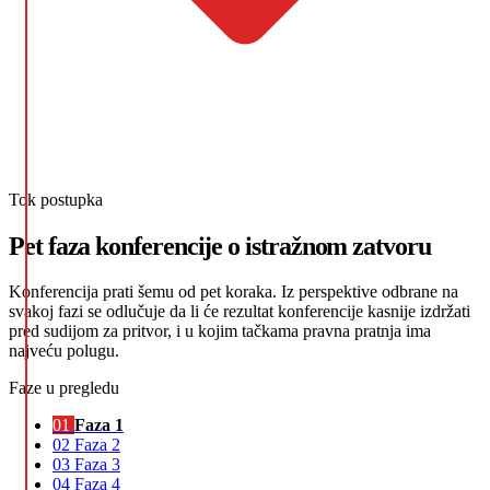
Tok postupka
Pet faza konferencije o istražnom zatvoru
Konferencija prati šemu od pet koraka. Iz perspektive odbrane na
svakoj fazi se odlučuje da li će rezultat konferencije kasnije izdržati
pred sudijom za pritvor, i u kojim tačkama pravna pratnja ima
najveću polugu.
Faze u pregledu
01
Faza 1
02
Faza 2
03
Faza 3
04
Faza 4