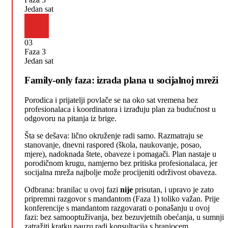
Jedan sat
03
Faza 3
Jedan sat
Family-only faza: izrada plana u socijalnoj mreži
Porodica i prijatelji povlače se na oko sat vremena bez
profesionalaca i koordinatora i izrađuju plan za budućnost u
odgovoru na pitanja iz brige.
Šta se dešava: lično okruženje radi samo. Razmatraju se
stanovanje, dnevni raspored (škola, naukovanje, posao,
mjere), nadoknada štete, obaveze i pomagači. Plan nastaje u
porodičnom krugu, namjerno bez pritiska profesionalaca, jer
socijalna mreža najbolje može procijeniti održivost obaveza.
Odbrana: branilac u ovoj fazi
nije
prisutan, i upravo je zato
pripremni razgovor s mandantom (Faza 1) toliko važan. Prije
konferencije s mandantom razgovarati o ponašanju u ovoj
fazi: bez samooptuživanja, bez bezuvjetnih obećanja, u sumnji
zatražiti kratku pauzu radi konsultacija s braniocem.