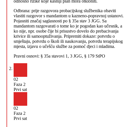
odnosno rizike koje kasniji plan mora otkloniti.
Odbrana: prije razgovora probacijskog službenika obaviti
vlastiti razgovor s mandantom u kazneno-popravnoj ustanovi.
Pojasniti značaj saglasnosti po § 35a stav 3 JGG. Sa
mandantom razgovarati o tome ko je pogodan kao učesnik, a
ko nije, npr. osobe čije bi prisustvo dovelo do prebacivanja
krivice ili samooptuživanja. Pripremiti dokaze: potvrdu o
smještaju, potvrdu o školi ili naukovanju, potvrdu terapijskog
mjesta, izjavu o učešću službe za pomoć djeci i mladima.
Pravni osnovi:
§ 35a stavovi 1, 3 JGG, § 179 StPO
02
Faza 2
Prvi sat
02
Faza 2
Prvi sat