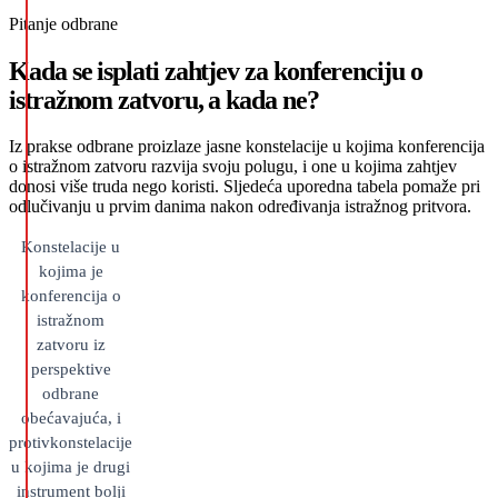
Pitanje odbrane
Kada se isplati zahtjev za konferenciju o
istražnom zatvoru, a kada ne?
Iz prakse odbrane proizlaze jasne konstelacije u kojima konferencija
o istražnom zatvoru razvija svoju polugu, i one u kojima zahtjev
donosi više truda nego koristi. Sljedeća uporedna tabela pomaže pri
odlučivanju u prvim danima nakon određivanja istražnog pritvora.
Konstelacije u
kojima je
konferencija o
istražnom
zatvoru iz
perspektive
odbrane
obećavajuća, i
protivkonstelacije
u kojima je drugi
instrument bolji