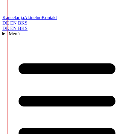
Kancelarija
Aktuelno
Kontakt
DE
EN
BKS
DE
EN
BKS
Menü