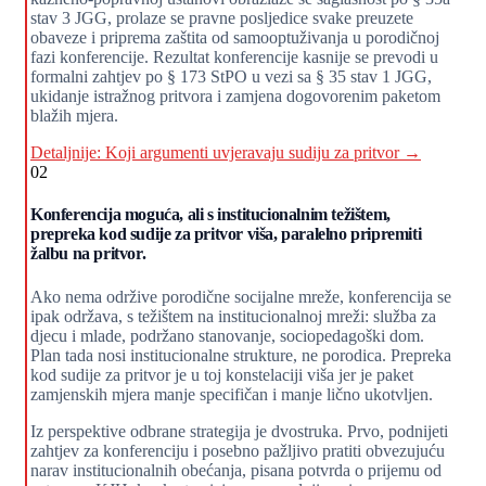
stav 3 JGG, prolaze se pravne posljedice svake preuzete
obaveze i priprema zaštita od samooptuživanja u porodičnoj
fazi konferencije. Rezultat konferencije kasnije se prevodi u
formalni zahtjev po § 173 StPO u vezi sa § 35 stav 1 JGG,
ukidanje istražnog pritvora i zamjena dogovorenim paketom
blažih mjera.
Detaljnije: Koji argumenti uvjeravaju sudiju za pritvor →
02
Konferencija moguća, ali s institucionalnim težištem,
prepreka kod sudije za pritvor viša, paralelno pripremiti
žalbu na pritvor.
Ako nema održive porodične socijalne mreže, konferencija se
ipak održava, s težištem na institucionalnoj mreži: služba za
djecu i mlade, podržano stanovanje, sociopedagoški dom.
Plan tada nosi institucionalne strukture, ne porodica. Prepreka
kod sudije za pritvor je u toj konstelaciji viša jer je paket
zamjenskih mjera manje specifičan i manje lično ukotvljen.
Iz perspektive odbrane strategija je dvostruka. Prvo, podnijeti
zahtjev za konferenciju i posebno pažljivo pratiti obvezujuću
narav institucionalnih obećanja, pisana potvrda o prijemu od