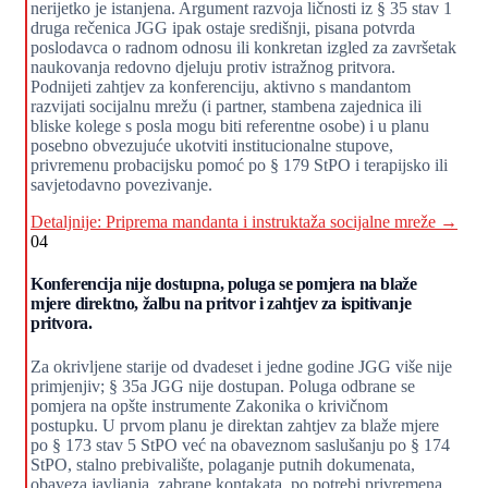
nerijetko je istanjena. Argument razvoja ličnosti iz § 35 stav 1
druga rečenica JGG ipak ostaje središnji, pisana potvrda
poslodavca o radnom odnosu ili konkretan izgled za završetak
naukovanja redovno djeluju protiv istražnog pritvora.
Podnijeti zahtjev za konferenciju, aktivno s mandantom
razvijati socijalnu mrežu (i partner, stambena zajednica ili
bliske kolege s posla mogu biti referentne osobe) i u planu
posebno obvezujuće ukotviti institucionalne stupove,
privremenu probacijsku pomoć po § 179 StPO i terapijsko ili
savjetodavno povezivanje.
Detaljnije: Priprema mandanta i instruktaža socijalne mreže →
04
Konferencija nije dostupna, poluga se pomjera na blaže
mjere direktno, žalbu na pritvor i zahtjev za ispitivanje
pritvora.
Za okrivljene starije od dvadeset i jedne godine JGG više nije
primjenjiv; § 35a JGG nije dostupan. Poluga odbrane se
pomjera na opšte instrumente Zakonika o krivičnom
postupku. U prvom planu je direktan zahtjev za blaže mjere
po § 173 stav 5 StPO već na obaveznom saslušanju po § 174
StPO, stalno prebivalište, polaganje putnih dokumenata,
obaveza javljanja, zabrane kontakata, po potrebi privremena