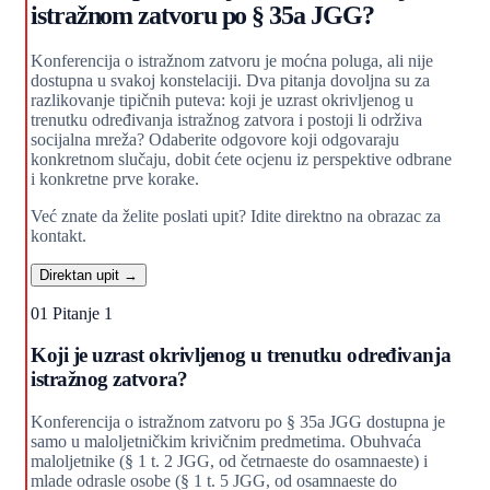
istražnom zatvoru po § 35a JGG?
Konferencija o istražnom zatvoru je moćna poluga, ali nije
dostupna u svakoj konstelaciji. Dva pitanja dovoljna su za
razlikovanje tipičnih puteva: koji je uzrast okrivljenog u
trenutku određivanja istražnog zatvora i postoji li održiva
socijalna mreža? Odaberite odgovore koji odgovaraju
konkretnom slučaju, dobit ćete ocjenu iz perspektive odbrane
i konkretne prve korake.
Već znate da želite poslati upit? Idite direktno na obrazac za
kontakt.
Direktan upit →
01
Pitanje 1
Koji je uzrast okrivljenog u trenutku određivanja
istražnog zatvora?
Konferencija o istražnom zatvoru po § 35a JGG dostupna je
samo u maloljetničkim krivičnim predmetima. Obuhvaća
maloljetnike (§ 1 t. 2 JGG, od četrnaeste do osamnaeste) i
mlade odrasle osobe (§ 1 t. 5 JGG, od osamnaeste do