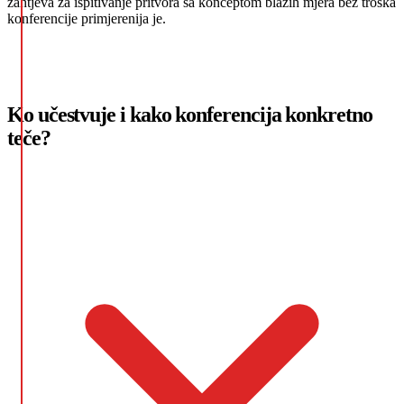
zahtjeva za ispitivanje pritvora sa konceptom blažih mjera bez troška
konferencije primjerenija je.
Ko učestvuje i kako konferencija konkretno
teče?