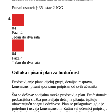
Pravni osnovi:
§ 35a stav 2 JGG
04
Faza 4
Jedan do dva sata
04
Faza 4
Jedan do dva sata
Odluka i pisani plan za budućnost
Predstavljanje plana cijeloj grupi, detaljna rasprava,
konsenzus, pisani sporazum potpisan od svih učesnika.
Šta se dešava: socijalna mreža predstavlja plan. Profesionalci i
probacijska služba postavljaju detaljna pitanja, ispituju
obavezujuću snagu i održivost. Plan se prilagođava gdje je
potrebno i usvaja konsenzusom. Zatim svi učesnici potpisuju,