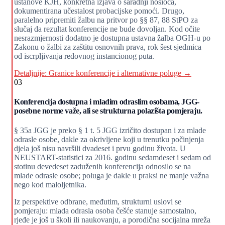
ustanove KJH, konkretna izjava o saradnji nosioca,
dokumentirana učestalost probacijske pomoći. Drugo,
paralelno pripremiti žalbu na pritvor po §§ 87, 88 StPO za
slučaj da rezultat konferencije ne bude dovoljan. Kod očite
nesrazmjernosti dodatno je dostupna ustavna žalba OGH-u po
Zakonu o žalbi za zaštitu osnovnih prava, rok šest sjedmica
od iscrpljivanja redovnog instancionog puta.
Detaljnije: Granice konferencije i alternativne poluge →
03
Konferencija dostupna i mladim odraslim osobama, JGG-
posebne norme važe, ali se strukturna polazišta pomjeraju.
§ 35a JGG je preko § 1 t. 5 JGG izričito dostupan i za mlade
odrasle osobe, dakle za okrivljene koji u trenutku počinjenja
djela još nisu navršili dvadeset i prvu godinu života. U
NEUSTART-statistici za 2016. godinu sedamdeset i sedam od
stotinu devedeset zaduženih konferencija odnosilo se na
mlade odrasle osobe; poluga je dakle u praksi ne manje važna
nego kod maloljetnika.
Iz perspektive odbrane, međutim, strukturni uslovi se
pomjeraju: mlada odrasla osoba češće stanuje samostalno,
rjeđe je još u školi ili naukovanju, a porodična socijalna mreža