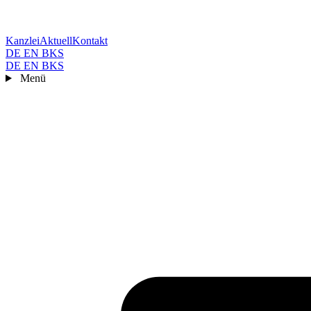
Kanzlei
Aktuell
Kontakt
DE
EN
BKS
DE
EN
BKS
Menü