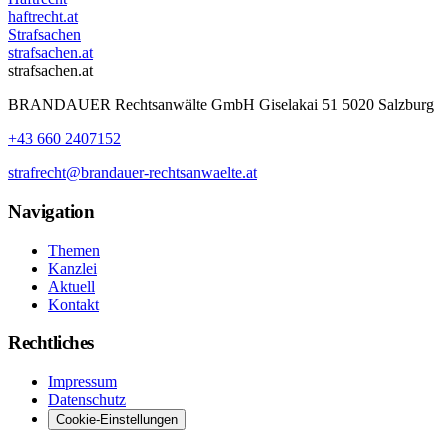
haftrecht.at
Strafsachen
strafsachen.at
strafsachen.at
BRANDAUER Rechtsanwälte GmbH Giselakai 51 5020 Salzburg
+43 660 2407152
strafrecht@brandauer-rechtsanwaelte.at
Navigation
Themen
Kanzlei
Aktuell
Kontakt
Rechtliches
Impressum
Datenschutz
Cookie-Einstellungen