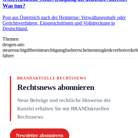
Was tun?
Post aus Österreich nach der Heimreise: Verwaltungsstrafe oder
Gerichtsverfahren, Einspruchsfristen und Vollstreckung in
Deutschland.
Themen
drogen-am-
steuer
suchtgift
beeintraechtigung
fuehrerscheinentzug
lenkverbot
verkeh
fahrer
BRANDAKTUELLE RECHTSNEWS
Rechtsnews abonnieren
Neue Beiträge und rechtliche Hinweise der
Kanzlei erhalten Sie mit BRANDaktuellen
Rechtsnews.
Newsletter abonnieren