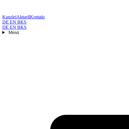
Kanzlei
Aktuell
Kontakt
DE
EN
BKS
DE
EN
BKS
Menü