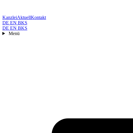
Kanzlei
Aktuell
Kontakt
DE
EN
BKS
DE
EN
BKS
Menü