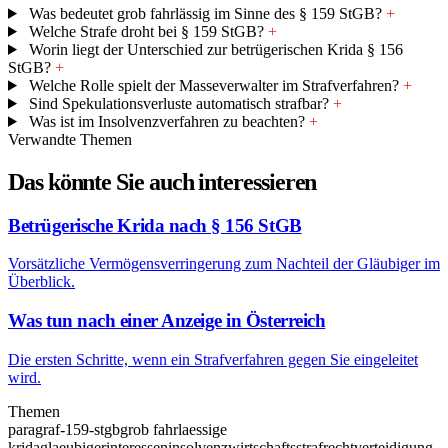
Was bedeutet grob fahrlässig im Sinne des § 159 StGB?
+
Welche Strafe droht bei § 159 StGB?
+
Worin liegt der Unterschied zur betrügerischen Krida § 156
StGB?
+
Welche Rolle spielt der Masseverwalter im Strafverfahren?
+
Sind Spekulationsverluste automatisch strafbar?
+
Was ist im Insolvenzverfahren zu beachten?
+
Verwandte Themen
Das könnte Sie auch interessieren
Betrügerische Krida nach § 156 StGB
Vorsätzliche Vermögensverringerung zum Nachteil der Gläubiger im
Überblick.
Was tun nach einer Anzeige in Österreich
Die ersten Schritte, wenn ein Strafverfahren gegen Sie eingeleitet
wird.
Themen
paragraf-159-stgb
grob fahrlaessige
krida
glaeubigerinteressen
insolvenz
wirtschaftsstrafrecht
verteidigung