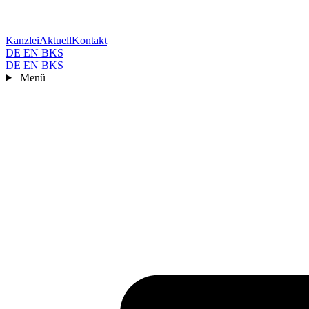
Kanzlei
Aktuell
Kontakt
DE
EN
BKS
DE
EN
BKS
Menü