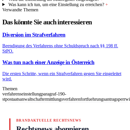
Was kann ich tun, um eine Einstellung zu erreichen?
+
Verwandte Themen
Das könnte Sie auch interessieren
Diversion im Strafverfahren
Beendigung des Verfahrens ohne Schuldspruch nach §§ 198 ff.
StPO.
Was tun nach einer Anzeige in Österreich
Die ersten Schritte, wenn ein Strafverfahren gegen Sie eingeleitet
wird.
Themen
verfahrenseinstellung
paragraf-190-
stpo
staatsanwaltschaft
ermittlungsverfahren
fortfuehrungsantrag
sperrw
BRANDAKTUELLE RECHTSNEWS
Rechtsnews abonnieren