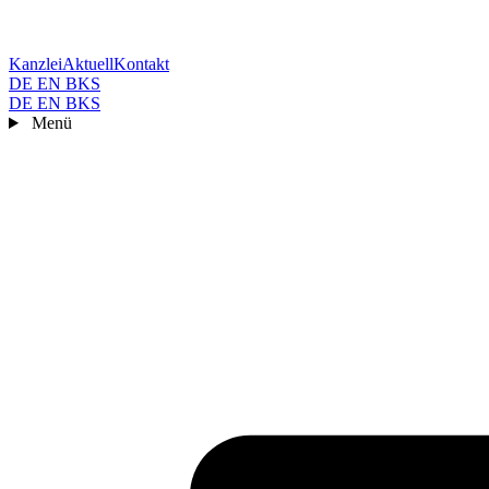
Kanzlei
Aktuell
Kontakt
DE
EN
BKS
DE
EN
BKS
Menü