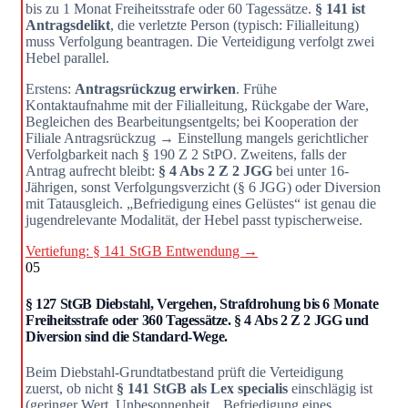
bis zu 1 Monat Freiheitsstrafe oder 60 Tagessätze.
§ 141 ist
Antragsdelikt
, die verletzte Person (typisch: Filialleitung)
muss Verfolgung beantragen. Die Verteidigung verfolgt zwei
Hebel parallel.
Erstens:
Antragsrückzug erwirken
. Frühe
Kontaktaufnahme mit der Filialleitung, Rückgabe der Ware,
Begleichen des Bearbeitungsentgelts; bei Kooperation der
Filiale Antragsrückzug → Einstellung mangels gerichtlicher
Verfolgbarkeit nach § 190 Z 2 StPO. Zweitens, falls der
Antrag aufrecht bleibt:
§ 4 Abs 2 Z 2 JGG
bei unter 16-
Jährigen, sonst Verfolgungsverzicht (§ 6 JGG) oder Diversion
mit Tatausgleich. „Befriedigung eines Gelüstes“ ist genau die
jugendrelevante Modalität, der Hebel passt typischerweise.
Vertiefung: § 141 StGB Entwendung →
05
§ 127 StGB Diebstahl, Vergehen, Strafdrohung bis 6 Monate
Freiheitsstrafe oder 360 Tagessätze. § 4 Abs 2 Z 2 JGG und
Diversion sind die Standard-Wege.
Beim Diebstahl-Grundtatbestand prüft die Verteidigung
zuerst, ob nicht
§ 141 StGB als Lex specialis
einschlägig ist
(geringer Wert, Unbesonnenheit, „Befriedigung eines