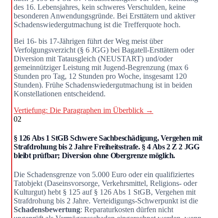
des 16. Lebensjahres, kein schweres Verschulden, keine
besonderen Anwendungsgründe. Bei Erst­tätern und aktiver
Schadenswiedergutmachung ist die Trefferquote hoch.
Bei 16- bis 17-Jährigen führt der Weg meist über
Verfolgungsverzicht (§ 6 JGG) bei Bagatell-Erst­tätern oder
Diversion mit Tatausgleich (NEUSTART) und/oder
gemeinnütziger Leistung mit Jugend-Begrenzung (max 6
Stunden pro Tag, 12 Stunden pro Woche, insgesamt 120
Stunden). Frühe Schadenswiedergutmachung ist in beiden
Konstellationen entscheidend.
Vertiefung: Die Paragraphen im Überblick →
02
§ 126 Abs 1 StGB Schwere Sachbeschädigung, Vergehen mit
Strafdrohung bis 2 Jahre Freiheitsstrafe. § 4 Abs 2 Z 2 JGG
bleibt prüfbar; Diversion ohne Obergrenze möglich.
Die Schadensgrenze von 5.000 Euro oder ein qualifiziertes
Tatobjekt (Daseinsvorsorge, Verkehrsmittel, Religions- oder
Kulturgut) hebt § 125 auf § 126 Abs 1 StGB, Vergehen mit
Strafdrohung bis 2 Jahre. Verteidigungs-Schwerpunkt ist die
Schadensbewertung
: Reparaturkosten dürfen nicht