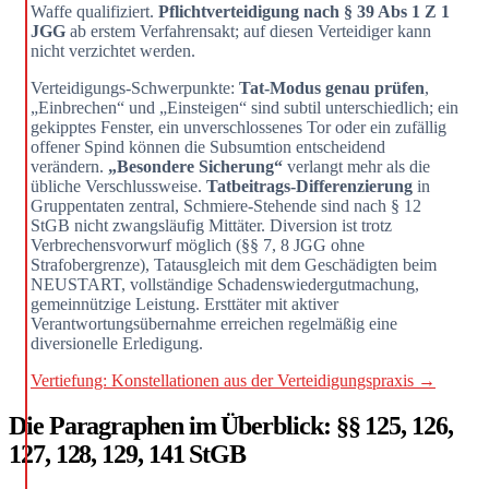
Waffe qualifiziert.
Pflichtverteidigung nach § 39 Abs 1 Z 1
JGG
ab erstem Verfahrensakt; auf diesen Verteidiger kann
nicht verzichtet werden.
Verteidigungs-Schwerpunkte:
Tat-Modus genau prüfen
,
„Einbrechen“ und „Einsteigen“ sind subtil unterschiedlich; ein
gekipptes Fenster, ein unverschlossenes Tor oder ein zufällig
offener Spind können die Subsumtion entscheidend
verändern.
„Besondere Sicherung“
verlangt mehr als die
übliche Verschlussweise.
Tatbeitrags-Differenzierung
in
Gruppentaten zentral, Schmiere-Stehende sind nach § 12
StGB nicht zwangsläufig Mittäter. Diversion ist trotz
Verbrechensvorwurf möglich (§§ 7, 8 JGG ohne
Strafobergrenze), Tatausgleich mit dem Geschädigten beim
NEUSTART, vollständige Schadenswiedergutmachung,
gemeinnützige Leistung. Erst­täter mit aktiver
Verantwortungsübernahme erreichen regelmäßig eine
diversionelle Erledigung.
Vertiefung: Konstellationen aus der Verteidigungspraxis →
Die Paragraphen im Überblick: §§ 125, 126,
127, 128, 129, 141 StGB