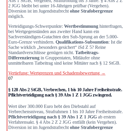
Abs 1 StGB, Vergehen, Strafdrohung bis 3 Jahre. § 4 Abs 2 Z
2 JGG bleibt bei unter 16-Jährigen prüfbar (Vergehen).
Diversion ist im Jugendstrafrecht
ohne Strafobergrenze
möglich.
Verteidigungs-Schwerpunkte:
Wertbestimmung
hinterfragen,
bei Wertgegenständen aus zweiter Hand kann ein
Sachverständigen-Gutachten den Sub-Sprung an der 5.000-
Euro-Grenze verhindern.
Qualifikations-Subsumtion
: Ist die
Sache wirklich „besonders gesichert“ iSd Z 5? Reine
Standardverschlüsse genügen nicht.
Tatbeitrags-
Differenzierung
in Gruppentaten, Mitläufer ohne
unmittelbaren Tatbeitrag sind keine Mittäter nach § 12 StGB.
Vertiefung: Wertgrenzen und Schadensbewertung →
07
§ 128 Abs 2 StGB, Verbrechen, 1 bis 10 Jahre Freiheitsstrafe.
Pflichtverteidigung nach § 39 Abs 1 Z 1 JGG zwingend.
Wert über 300.000 Euro hebt den Diebstahl auf
Verbrechensniveau, Strafrahmen 1 bis 10 Jahre Freiheitsstrafe.
Pflichtverteidigung nach § 39 Abs 1 Z 1 JGG
ab erstem
Verfahrensakt. § 4 Abs 2 Z 2 JGG entfällt (kein Vergehen).
Diversion ist im Jugendstrafrecht
ohne Strafobergrenze