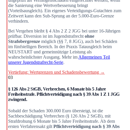
ungeprüft als Vermögensschaden eingerechnet werden, wenn
die Sanierung eine Wertverbesserung bringt
(Vorteilsausgleich). Ein eigenes Verteidigungs-Gutachten zum
Zeitwert kann den Sub-Sprung an der 5.000-Euro-Grenze
verhindern.
Bei Vergehen bleibt § 4 Abs 2 Z 2 JGG bei unter 16-Jährigen
prüfbar. Diversion ist im Jugendstrafrecht
ohne
Strafobergrenze
möglich (§§ 7, 8 JGG), auch bei Schäden
im fünfstelligen Bereich. In der Praxis Tatausgleich beim
NEUSTART und gemeinnützige Leistung als
wahrscheinlichster Ausgang. Mehr im
Allgemeinen Teil
unserer Jugendstrafrecht-Serie
.
Vertiefung: Wertgrenzen und Schadensbewertung →
03
§ 126 Abs 2 StGB, Verbrechen, 6 Monate bis 5 Jahre
Freiheitsstrafe. Pflichtverteidigung nach § 39 Abs 1 Z 1 JGG
zwingend.
Sobald der Schaden 300.000 Euro übersteigt, ist die
Sachbeschädigung Verbrechen (§ 126 Abs 2 StGB), mit
Strafdrohung 6 Monate bis 5 Jahre Freiheitsstrafe. Ab dem
ersten Verfahrensakt gilt
Pflichtverteidigung nach § 39 Abs