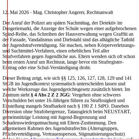
12. Mai 2026 · Mag. Christopher Angerer, Rechtsanwalt
Der Anruf der Polizei am späten Nachmittag, der Detektiv im
Drogeriemarkt, die Anzeige der Schule wegen einer aufgebrochenen
Spind-Reihe, das Schreiben der Hausverwaltung wegen Graffiti an
der Fassade, Vandalismus und Diebstahl sind das alltägliche Tatbild
der Jugendstrafverteidigung. Sie machen, neben Körperverletzungs-
und Suchtmittel-Verfahren, einen erheblichen Teil aller
Strafverfahren gegen Jugendliche aus. Eltern wenden sich oft schon
beim ersten Anruf um Rechtsrat, lange bevor ein Strafregister-
Eintrag oder eine Schul-Verständigung droht.
Dieser Beitrag zeigt, wie sich §§ 125, 126, 127, 128, 129 und 141
StGB im Jugendkontext systematisch unterscheiden lassen und
welche Werkzeuge das Jugendgerichtsgesetz zusätzlich bietet. Im
Zentrum steht
§ 4 Abs 2 Z 2 JGG
: Vergehen ohne schweres
Verschulden bei unter 16-Jährigen führen zu Straflosigkeit und
Einstellung mangels Strafbarkeit nach § 190 Z 1 StPO. Daneben
Diversion ohne Strafobergrenze, Tatausgleich beim NEUSTART,
gemeinnützige Leistung mit Jugend-Begrenzung und
Schadenswiedergutmachung mit Eltern-Zustimmung. Den
allgemeinen Rahmen des Jugendstrafrechts (Altersgruppen,
Pflichtverteidigung, Vertrauensperson, Stigmatisierungsschutz)