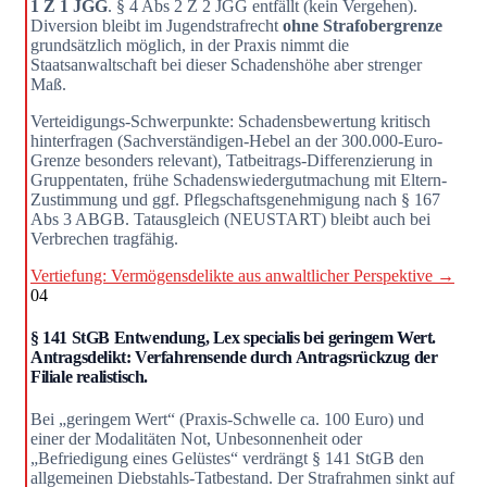
1 Z 1 JGG
. § 4 Abs 2 Z 2 JGG entfällt (kein Vergehen).
Diversion bleibt im Jugendstrafrecht
ohne Strafobergrenze
grundsätzlich möglich, in der Praxis nimmt die
Staatsanwaltschaft bei dieser Schadenshöhe aber strenger
Maß.
Verteidigungs-Schwerpunkte: Schadensbewertung kritisch
hinterfragen (Sachverständigen-Hebel an der 300.000-Euro-
Grenze besonders relevant), Tatbeitrags-Differenzierung in
Gruppentaten, frühe Schadenswiedergutmachung mit Eltern-
Zustimmung und ggf. Pflegschaftsgenehmigung nach § 167
Abs 3 ABGB. Tatausgleich (NEUSTART) bleibt auch bei
Verbrechen tragfähig.
Vertiefung: Vermögensdelikte aus anwaltlicher Perspektive →
04
§ 141 StGB Entwendung, Lex specialis bei geringem Wert.
Antragsdelikt: Verfahrensende durch Antragsrückzug der
Filiale realistisch.
Bei „geringem Wert“ (Praxis-Schwelle ca. 100 Euro) und
einer der Modalitäten Not, Unbesonnenheit oder
„Befriedigung eines Gelüstes“ verdrängt § 141 StGB den
allgemeinen Diebstahls-Tatbestand. Der Strafrahmen sinkt auf