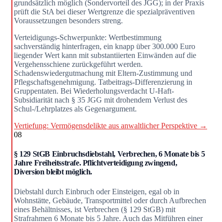
grundsätzlich möglich (Sondervorteil des JGG); in der Praxis
prüft die StA bei dieser Wertgrenze die spezialpräventiven
Voraussetzungen besonders streng.
Verteidigungs-Schwerpunkte: Wertbestimmung
sachverständig hinterfragen, ein knapp über 300.000 Euro
liegender Wert kann mit substantiierten Einwänden auf die
Vergehensschiene zurückgeführt werden.
Schadenswiedergutmachung mit Eltern-Zustimmung und
Pflegschaftsgenehmigung. Tatbeitrags-Differenzierung in
Gruppentaten. Bei Wiederholungsverdacht U-Haft-
Subsidiarität nach § 35 JGG mit drohendem Verlust des
Schul-/Lehrplatzes als Gegenargument.
Vertiefung: Vermögensdelikte aus anwaltlicher Perspektive →
08
§ 129 StGB Einbruchsdiebstahl, Verbrechen, 6 Monate bis 5
Jahre Freiheitsstrafe. Pflichtverteidigung zwingend,
Diversion bleibt möglich.
Diebstahl durch Einbruch oder Einsteigen, egal ob in
Wohnstätte, Gebäude, Transportmittel oder durch Aufbrechen
eines Behältnisses, ist Verbrechen (§ 129 StGB) mit
Strafrahmen 6 Monate bis 5 Jahre. Auch das Mitführen einer