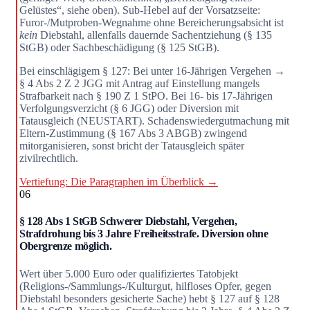
Gelüstes“, siehe oben). Sub-Hebel auf der Vorsatzseite:
Furor-/Mutproben-Wegnahme ohne Bereicherungsabsicht ist
kein
Diebstahl, allenfalls dauernde Sachentziehung (§ 135
StGB) oder Sachbeschädigung (§ 125 StGB).
Bei einschlägigem § 127: Bei unter 16-Jährigen Vergehen →
§ 4 Abs 2 Z 2 JGG mit Antrag auf Einstellung mangels
Strafbarkeit nach § 190 Z 1 StPO. Bei 16- bis 17-Jährigen
Verfolgungsverzicht (§ 6 JGG) oder Diversion mit
Tatausgleich (NEUSTART). Schadenswiedergutmachung mit
Eltern-Zustimmung (§ 167 Abs 3 ABGB) zwingend
mitorganisieren, sonst bricht der Tatausgleich später
zivilrechtlich.
Vertiefung: Die Paragraphen im Überblick →
06
§ 128 Abs 1 StGB Schwerer Diebstahl, Vergehen,
Strafdrohung bis 3 Jahre Freiheitsstrafe. Diversion ohne
Obergrenze möglich.
Wert über 5.000 Euro oder qualifiziertes Tatobjekt
(Religions-/Sammlungs-/Kulturgut, hilfloses Opfer, gegen
Diebstahl besonders gesicherte Sache) hebt § 127 auf § 128